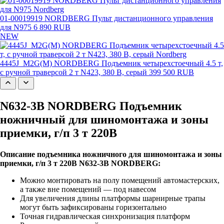
01-00019919 NORDBERG Пульт дистанционного управления
для N975
6 890 RUB
NEW
4445J_M2G(M) NORDBERG Подъемник четырехстоечный 4.5 т,
с ручной траверсой 2 т N423, 380 В, серый
399 500 RUB
N632-3B NORDBERG Подъемник
ножничный для шиномонтажа и зоны
приемки, г/п 3 т 220В
Описание подъемника ножничного для шиномонтажа и зоны
приемки, г/п 3 т 220В N632-3B NORDBERG:
Можно монтировать на полу помещений автомастерских,
а также вне помещений — под навесом
Для увеличения длины платформы шарнирные трапы
могут быть зафиксированы горизонтально
Точная гидравлическая синхронизация платформ