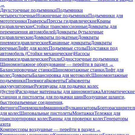
→
Двухстоечные подъемники
Подъемники
четырехстоечные
Ножничные подъемники
Подъемники для
мототехники
Траверсы
Прессы гидравлические
Краны
гидравлические
Стойки трансмиссионные
Домкраты для
перемещения автомобилей
Домкраты бутылочные
гидравлические
Домкраты подкатные
Домкраты
пневмогидравлические
Канавные домкраты
Домкраты
реечные
Лифт для колес
Подъемные столы
Подставки под
автомобиль (Стойки механические)
Насосы
пневмогидравлические
Рохли
Одностоечные подъемники
Шиномонтажное оборудование — перейти в раздел →
Балансировочные станки
Шиномонтажные станки
Лифт для
колес
Домкраты
Балансировка для мотоколёс
Шиномонтажные
подъемники
Пневмогайковерты
Гайковерты
аккумуляторные
Резервуары для подкачки колес
(бустер)
Расходные материалы для шиномонтажа
Автоматические
станции и пистолеты для подкачки шин
Воздушные шланги,
быстроразъемные соединения,
фитинги
Пневмошлифмашинки
Вулканизаторы
Борторасширител
для колес
Шиповальные пистолеты
Монтажки
Тележки для
транспортировки колес
Ванны для проверки колес
Генераторы
азота
Компрессоры воздушные — перейти в раздел →
Компрессоры поршневые
Компрессоры винтовые
Безмасляные