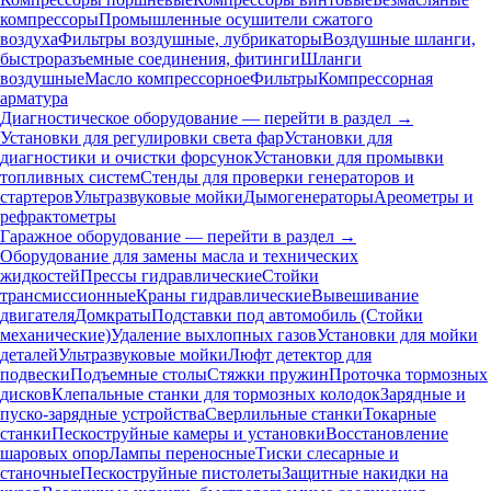
компрессоры
Промышленные осушители сжатого
воздуха
Фильтры воздушные, лубрикаторы
Воздушные шланги,
быстроразъемные соединения, фитинги
Шланги
воздушные
Масло компрессорное
Фильтры
Компрессорная
арматура
Диагностическое оборудование — перейти в раздел →
Установки для регулировки света фар
Установки для
диагностики и очистки форсунок
Установки для промывки
топливных систем
Стенды для проверки генераторов и
стартеров
Ультразвуковые мойки
Дымогенераторы
Ареометры и
рефрактометры
Гаражное оборудование — перейти в раздел →
Оборудование для замены масла и технических
жидкостей
Прессы гидравлические
Стойки
трансмиссионные
Краны гидравлические
Вывешивание
двигателя
Домкраты
Подставки под автомобиль (Стойки
механические)
Удаление выхлопных газов
Установки для мойки
деталей
Ультразвуковые мойки
Люфт детектор для
подвески
Подъемные столы
Стяжки пружин
Проточка тормозных
дисков
Клепальные станки для тормозных колодок
Зарядные и
пуско-зарядные устройства
Сверлильные станки
Токарные
станки
Пескоструйные камеры и установки
Восстановление
шаровых опор
Лампы переносные
Тиски слесарные и
станочные
Пескоструйные пистолеты
Защитные накидки на