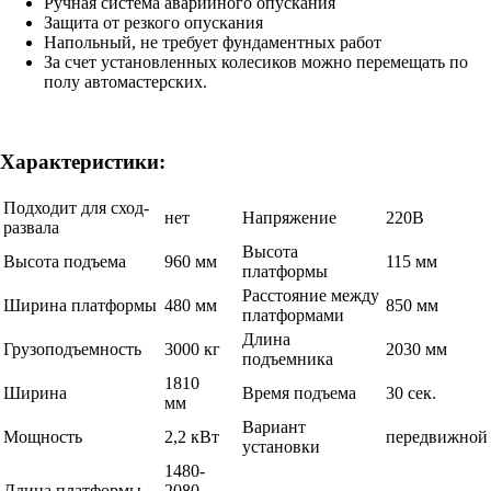
Ручная система аварийного опускания
Защита от резкого опускания
Напольный, не требует фундаментных работ
За счет установленных колесиков можно перемещать по
полу автомастерских.
Характеристики:
Подходит для сход-
нет
Напряжение
220В
развала
Высота
Высота подъема
960 мм
115 мм
платформы
Расстояние между
Ширина платформы
480 мм
850 мм
платформами
Длина
Грузоподъемность
3000 кг
2030 мм
подъемника
1810
Ширина
Время подъема
30 сек.
мм
Вариант
Мощность
2,2 кВт
передвижной
установки
1480-
Длина платформы
2080