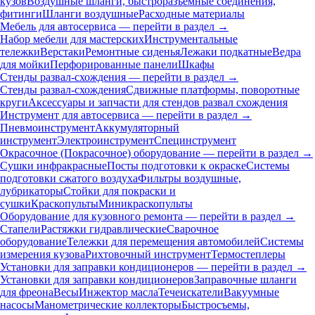
кузов
Воздушные шланги, быстроразъемные соединения,
фитинги
Шланги воздушные
Расходные материалы
Мебель для автосервиса — перейти в раздел →
Набор мебели для мастерских
Инструментальные
тележки
Верстаки
Ремонтные сиденья
Лежаки подкатные
Ведра
для мойки
Перфорированные панели
Шкафы
Стенды развал-схождения — перейти в раздел →
Стенды развал-схождения
Сдвижные платформы, поворотные
круги
Аксессуары и запчасти для стендов развал схождения
Инструмент для автосервиса — перейти в раздел →
Пневмоинструмент
Аккумуляторный
инструмент
Электроинструмент
Специнструмент
Окрасочное (Покрасочное) оборудование — перейти в раздел →
Сушки инфракрасные
Посты подготовки к окраске
Системы
подготовки сжатого воздуха
Фильтры воздушные,
лубрикаторы
Стойки для покраски и
сушки
Краскопульты
Миникраскопульты
Оборудование для кузовного ремонта — перейти в раздел →
Стапели
Растяжки гидравлические
Сварочное
оборудование
Тележки для перемещения автомобилей
Системы
измерения кузова
Рихтовочный инструмент
Термостеплеры
Установки для заправки кондиционеров — перейти в раздел →
Установки для заправки кондиционеров
Заправочные шланги
для фреона
Весы
Инжектор масла
Течеискатели
Вакуумные
насосы
Манометрические коллекторы
Быстросъемы,