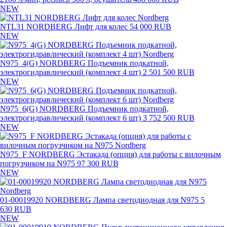
NEW
NTL31 NORDBERG Лифт для колес
54 000 RUB
NEW
N975_4(G) NORDBERG Подъемник подкатной,
электрогидравлический (комплект 4 шт)
2 501 500 RUB
NEW
N975_6(G) NORDBERG Подъемник подкатной,
электрогидравлический (комплект 6 шт)
3 752 500 RUB
NEW
N975_F NORDBERG Эстакада (опция) для работы с вилочным
погрузчиком на N975
97 300 RUB
NEW
01-00019920 NORDBERG Лампа светодиодная для N975
5
630 RUB
NEW