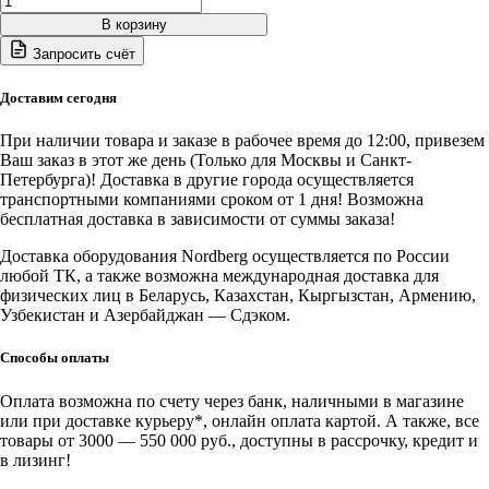
товара
В корзину
N632-
Запросить счёт
3B
NORDBERG
Подъемник
Доставим сегодня
ножничный
для
При наличии товара и заказе в рабочее время до 12:00, привезем
шиномонтажа
Ваш заказ в этот же день (Только для Москвы и Санкт-
и
Петербурга)! Доставка в другие города осуществляется
зоны
транспортными компаниями сроком от 1 дня! Возможна
приемки,
бесплатная доставка в зависимости от суммы заказа!
г/
п
Доставка оборудования Nordberg осуществляется по России
3
любой ТК, а также возможна международная доставка для
т
физических лиц в Беларусь, Казахстан, Кыргызстан, Армению,
220В
Узбекистан и Азербайджан — Сдэком.
Способы оплаты
Оплата возможна по счету через банк, наличными в магазине
или при доставке курьеру*, онлайн оплата картой. А также, все
товары от 3000 — 550 000 руб., доступны в рассрочку, кредит и
в лизинг!