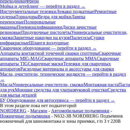
переходники
Фреон
Мойка и детейлинг — перейти в раздел →
Инструментальные тележки
Лежаки подкатные
Ремонтные
сиденья
Торнадоры
Ведра для мойки
Лампы
переносные
Полировальные
машины
Пневмошлифмашинки
Диски зачистные
резиновые
Продувочные пистолеты
Универсальные очистители,
смазки
Защитные накидки на кузов
Пылесосы
Сушки
инфракрасные
Шланги воздушные
Сварочное оборудование — перейти в раздел →
Аппараты контактной точечной сварки cпоттеры
Сварочные
аппараты MIG-MAG
Сварочные аппараты MMA
Сварочные
аппараты TIG
Сварочные маски
Тележки для сварочных
аппаратов
Расходные материалы и аксессуары для сварки
Масла, очистители, технические жидкости — перейти в раздел
→
Масла
Универсальные очистители, смазки
Монтажная паста
Паста
для рук
Моющие средства для ультразвуковой очистки
Средства
для мытья деталей
БУ Оборудование для автосервиса — перейти в раздел →
В этом разделе пока нет подкатегорий
NORDBERG
-
Магазин
-
Автомобильные подъемники
-
Ножничные подъемники
- N632-3B NORDBERG Подъемник
ножничный для шиномонтажа и зоны приемки, г/п 3 т 220В