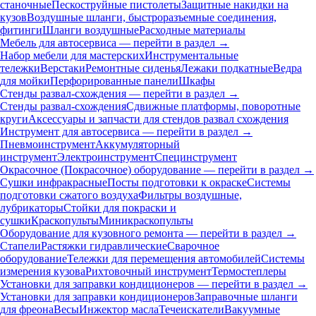
станочные
Пескоструйные пистолеты
Защитные накидки на
кузов
Воздушные шланги, быстроразъемные соединения,
фитинги
Шланги воздушные
Расходные материалы
Мебель для автосервиса — перейти в раздел →
Набор мебели для мастерских
Инструментальные
тележки
Верстаки
Ремонтные сиденья
Лежаки подкатные
Ведра
для мойки
Перфорированные панели
Шкафы
Стенды развал-схождения — перейти в раздел →
Стенды развал-схождения
Сдвижные платформы, поворотные
круги
Аксессуары и запчасти для стендов развал схождения
Инструмент для автосервиса — перейти в раздел →
Пневмоинструмент
Аккумуляторный
инструмент
Электроинструмент
Специнструмент
Окрасочное (Покрасочное) оборудование — перейти в раздел →
Сушки инфракрасные
Посты подготовки к окраске
Системы
подготовки сжатого воздуха
Фильтры воздушные,
лубрикаторы
Стойки для покраски и
сушки
Краскопульты
Миникраскопульты
Оборудование для кузовного ремонта — перейти в раздел →
Стапели
Растяжки гидравлические
Сварочное
оборудование
Тележки для перемещения автомобилей
Системы
измерения кузова
Рихтовочный инструмент
Термостеплеры
Установки для заправки кондиционеров — перейти в раздел →
Установки для заправки кондиционеров
Заправочные шланги
для фреона
Весы
Инжектор масла
Течеискатели
Вакуумные