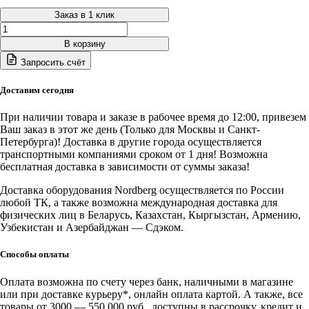
Заказ в 1 клик
Количество
товара
В корзину
ЦБ-00007821
Запросить счёт
Nordberg
Комплект
проставок
Доставим сегодня
150
мм
При наличии товара и заказе в рабочее время до 12:00, привезем
для
Ваш заказ в этот же день (Только для Москвы и Санкт-
подъемника
Петербурга)! Доставка в другие города осуществляется
NORDBERG
транспортными компаниями сроком от 1 дня! Возможна
N4123A-
бесплатная доставка в зависимости от суммы заказа!
5T
(4
Доставка оборудования Nordberg осуществляется по России
шт.)
любой ТК, а также возможна международная доставка для
физических лиц в Беларусь, Казахстан, Кыргызстан, Армению,
Узбекистан и Азербайджан — Сдэком.
Способы оплаты
Оплата возможна по счету через банк, наличными в магазине
или при доставке курьеру*, онлайн оплата картой. А также, все
товары от 3000 — 550 000 руб., доступны в рассрочку, кредит и