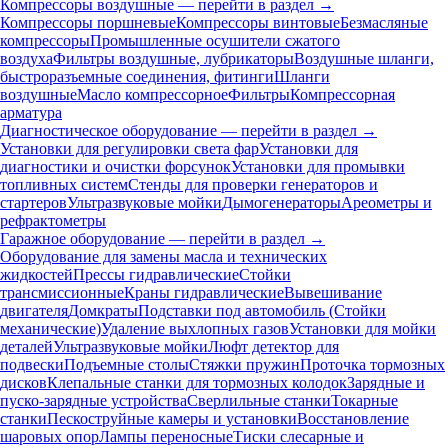
Компрессоры воздушные — перейти в раздел →
Компрессоры поршневые
Компрессоры винтовые
Безмасляные
компрессоры
Промышленные осушители сжатого
воздуха
Фильтры воздушные, лубрикаторы
Воздушные шланги,
быстроразъемные соединения, фитинги
Шланги
воздушные
Масло компрессорное
Фильтры
Компрессорная
арматура
Диагностическое оборудование — перейти в раздел →
Установки для регулировки света фар
Установки для
диагностики и очистки форсунок
Установки для промывки
топливных систем
Стенды для проверки генераторов и
стартеров
Ультразвуковые мойки
Дымогенераторы
Ареометры и
рефрактометры
Гаражное оборудование — перейти в раздел →
Оборудование для замены масла и технических
жидкостей
Прессы гидравлические
Стойки
трансмиссионные
Краны гидравлические
Вывешивание
двигателя
Домкраты
Подставки под автомобиль (Стойки
механические)
Удаление выхлопных газов
Установки для мойки
деталей
Ультразвуковые мойки
Люфт детектор для
подвески
Подъемные столы
Стяжки пружин
Проточка тормозных
дисков
Клепальные станки для тормозных колодок
Зарядные и
пуско-зарядные устройства
Сверлильные станки
Токарные
станки
Пескоструйные камеры и установки
Восстановление
шаровых опор
Лампы переносные
Тиски слесарные и