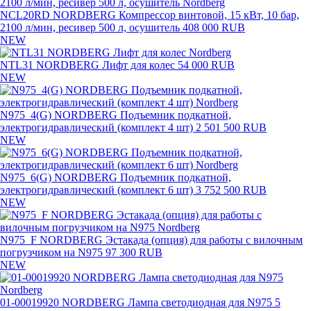
NCL20RD NORDBERG Компрессор винтовой, 15 кВт, 10 бар,
2100 л/мин, ресивер 500 л, осушитель
408 000 RUB
NEW
NTL31 NORDBERG Лифт для колес
54 000 RUB
NEW
N975_4(G) NORDBERG Подъемник подкатной,
электрогидравлический (комплект 4 шт)
2 501 500 RUB
NEW
N975_6(G) NORDBERG Подъемник подкатной,
электрогидравлический (комплект 6 шт)
3 752 500 RUB
NEW
N975_F NORDBERG Эстакада (опция) для работы с вилочным
погрузчиком на N975
97 300 RUB
NEW
01-00019920 NORDBERG Лампа светодиодная для N975
5