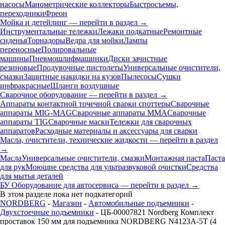
насосы
Манометрические коллекторы
Быстросъемы,
переходники
Фреон
Мойка и детейлинг — перейти в раздел →
Инструментальные тележки
Лежаки подкатные
Ремонтные
сиденья
Торнадоры
Ведра для мойки
Лампы
переносные
Полировальные
машины
Пневмошлифмашинки
Диски зачистные
резиновые
Продувочные пистолеты
Универсальные очистители,
смазки
Защитные накидки на кузов
Пылесосы
Сушки
инфракрасные
Шланги воздушные
Сварочное оборудование — перейти в раздел →
Аппараты контактной точечной сварки cпоттеры
Сварочные
аппараты MIG-MAG
Сварочные аппараты MMA
Сварочные
аппараты TIG
Сварочные маски
Тележки для сварочных
аппаратов
Расходные материалы и аксессуары для сварки
Масла, очистители, технические жидкости — перейти в раздел
→
Масла
Универсальные очистители, смазки
Монтажная паста
Паста
для рук
Моющие средства для ультразвуковой очистки
Средства
для мытья деталей
БУ Оборудование для автосервиса — перейти в раздел →
В этом разделе пока нет подкатегорий
NORDBERG
-
Магазин
-
Автомобильные подъемники
-
Двухстоечные подъемники
- ЦБ-00007821 Nordberg Комплект
проставок 150 мм для подъемника NORDBERG N4123A-5T (4