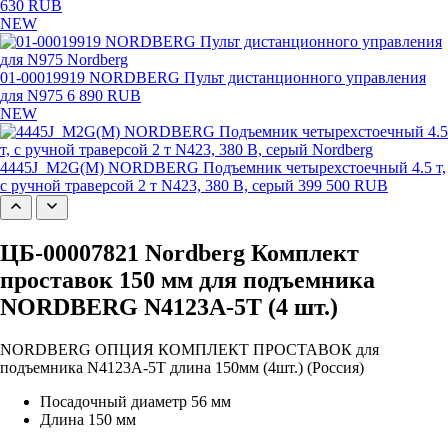
630 RUB
NEW
01-00019919 NORDBERG Пульт дистанционного управления
для N975
6 890 RUB
NEW
4445J_M2G(M) NORDBERG Подъемник четырехстоечный 4.5 т,
с ручной траверсой 2 т N423, 380 В, серый
399 500 RUB
ЦБ-00007821 Nordberg Комплект
проставок 150 мм для подъемника
NORDBERG N4123A-5T (4 шт.)
NORDBERG ОПЦИЯ КОМПЛЕКТ ПРОСТАВОК для
подъемника N4123A-5T длина 150мм (4шт.) (Россия)
Посадочный диаметр 56 мм
Длина 150 мм