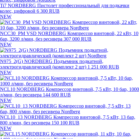
Ti7 NORDBERG Пистолет профессиональный для подкачки
колес, цифровой
6 300 RUB
NEW
NCC30_PM VSD NORDBERG Компрессор винтовой, 22 кВт, 10
бар, 3200 л/мин, без ресивера
307 000 RUB
NEW
N975_2(G) NORDBERG Подъемник подкатной,
электрогидравлический (комплект 2 шт)
1 251 000 RUB
NEW
NCL10 NORDBERG Компрессор винтовой, 7,5 кВт, 10 бар, 1000
л/мин, без ресивера
144 600 RUB
NEW
NCL10_13 NORDBERG Компрессор винтовой, 7,5 кВт, 13 бар,
800 л/мин, без ресивера
150 100 RUB
NEW