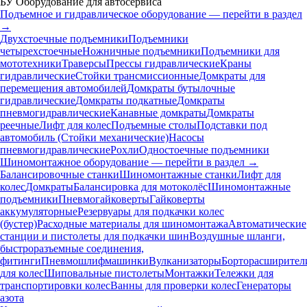
БУ Оборудование для автосервиса
Подъемное и гидравлическое оборудование — перейти в раздел
→
Двухстоечные подъемники
Подъемники
четырехстоечные
Ножничные подъемники
Подъемники для
мототехники
Траверсы
Прессы гидравлические
Краны
гидравлические
Стойки трансмиссионные
Домкраты для
перемещения автомобилей
Домкраты бутылочные
гидравлические
Домкраты подкатные
Домкраты
пневмогидравлические
Канавные домкраты
Домкраты
реечные
Лифт для колес
Подъемные столы
Подставки под
автомобиль (Стойки механические)
Насосы
пневмогидравлические
Рохли
Одностоечные подъемники
Шиномонтажное оборудование — перейти в раздел →
Балансировочные станки
Шиномонтажные станки
Лифт для
колес
Домкраты
Балансировка для мотоколёс
Шиномонтажные
подъемники
Пневмогайковерты
Гайковерты
аккумуляторные
Резервуары для подкачки колес
(бустер)
Расходные материалы для шиномонтажа
Автоматические
станции и пистолеты для подкачки шин
Воздушные шланги,
быстроразъемные соединения,
фитинги
Пневмошлифмашинки
Вулканизаторы
Борторасширител
для колес
Шиповальные пистолеты
Монтажки
Тележки для
транспортировки колес
Ванны для проверки колес
Генераторы
азота