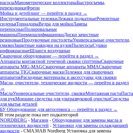
насосы
Манометрические коллекторы
Быстросъемы,
переходники
Фреон
Мойка и детейлинг — перейти в раздел →
Инструментальные тележки
Лежаки подкатные
Ремонтные
сиденья
Торнадоры
Ведра для мойки
Лампы
переносные
Полировальные
машины
Пневмошлифмашинки
Диски зачистные
резиновые
Продувочные пистолеты
Универсальные очистители,
смазки
Защитные накидки на кузов
Пылесосы
Сушки
инфракрасные
Шланги воздушные
Сварочное оборудование — перейти в раздел →
Аппараты контактной точечной сварки cпоттеры
Сварочные
аппараты MIG-MAG
Сварочные аппараты MMA
Сварочные
аппараты TIG
Сварочные маски
Тележки для сварочных
аппаратов
Расходные материалы и аксессуары для сварки
Масла, очистители, технические жидкости — перейти в раздел
→
Масла
Универсальные очистители, смазки
Монтажная паста
Паста
для рук
Моющие средства для ультразвуковой очистки
Средства
для мытья деталей
БУ Оборудование для автосервиса — перейти в раздел →
В этом разделе пока нет подкатегорий
NORDBERG
-
Магазин
-
Оборудование для замены масла и
технических жидкостей
-
Установки для замены охлаждающей
жидкости
- CMA30AB Nordberg Установка для замены