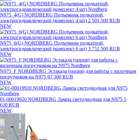
N975_4(G) NORDBERG Подъемник подкатной,
электрогидравлический (комплект 4 шт)
2 501 500 RUB
NEW
N975_6(G) NORDBERG Подъемник подкатной,
электрогидравлический (комплект 6 шт)
3 752 500 RUB
NEW
N975_F NORDBERG Эстакада (опция) для работы с вилочным
погрузчиком на N975
97 300 RUB
NEW
01-00019920 NORDBERG Лампа светодиодная для N975
5
630 RUB
NEW