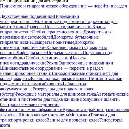
БУ Оборудование для автосервиса
Подъемное и гидравлическое оборудование — перейти в раздел
→
Двухстоечные подъемники
Подъемники
четырехстоечные
Ножничные подъемники
Подъемники для
мототехники
Траверсы
Прессы гидравлические
Краны
гидравлические
Стойки трансмиссионные
Домкраты для
перемещения автомобилей
Домкраты бутылочные
гидравлические
Домкраты подкатные
Домкраты
пневмогидравлические
Канавные домкраты
Домкраты
реечные
Лифт для колес
Подъемные столы
Подставки под
автомобиль (Стойки механические)
Насосы
пневмогидравлические
Рохли
Одностоечные подъемники
Шиномонтажное оборудование — перейти в раздел →
Балансировочные станки
Шиномонтажные станки
Лифт для
колес
Домкраты
Балансировка для мотоколёс
Шиномонтажные
подъемники
Пневмогайковерты
Гайковерты
аккумуляторные
Резервуары для подкачки колес
(бустер)
Расходные материалы для шиномонтажа
Автоматические
станции и пистолеты для подкачки шин
Воздушные шланги,
быстроразъемные соединения,
фитинги
Пневмошлифмашинки
Вулканизаторы
Борторасширител
для колес
Шиповальные пистолеты
Монтажки
Тележки для
транспортировки колес
Ванны для проверки колес
Генераторы
азота