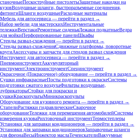
станочные
Пескоструйные пистолеты
Защитные накидки на
кузов
Воздушные шланги, быстроразъемные соединения,
фитинги
Шланги воздушные
Расходные материалы
Мебель для автосервиса — перейти в раздел →
Набор мебели для мастерских
Инструментальные
тележки
Верстаки
Ремонтные сиденья
Лежаки подкатные
Ведра
для мойки
Перфорированные панели
Шкафы
Стенды развал-схождения — перейти в раздел →
Стенды развал-схождения
Сдвижные платформы, поворотные
круги
Аксессуары и запчасти для стендов развал схождения
Инструмент для автосервиса — перейти в раздел →
Пневмоинструмент
Аккумуляторный
инструмент
Электроинструмент
Специнструмент
Окрасочное (Покрасочное) оборудование — перейти в раздел →
Сушки инфракрасные
Посты подготовки к окраске
Системы
подготовки сжатого воздуха
Фильтры воздушные,
лубрикаторы
Стойки для покраски и
сушки
Краскопульты
Миникраскопульты
Оборудование для кузовного ремонта — перейти в раздел →
Стапели
Растяжки гидравлические
Сварочное
оборудование
Тележки для перемещения автомобилей
Системы
измерения кузова
Рихтовочный инструмент
Термостеплеры
Установки для заправки кондиционеров — перейти в раздел →
Установки для заправки кондиционеров
Заправочные шланги
для фреона
Весы
Инжектор масла
Течеискатели
Вакуумные