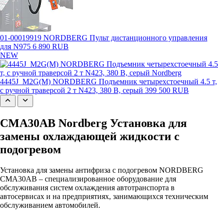
01-00019919 NORDBERG Пульт дистанционного управления
для N975
6 890 RUB
NEW
4445J_M2G(M) NORDBERG Подъемник четырехстоечный 4.5 т,
с ручной траверсой 2 т N423, 380 В, серый
399 500 RUB
CMA30AB Nordberg Установка для
замены охлаждающей жидкости с
подогревом
Установка для замены антифриза с подогревом NORDBERG
CMA30AB – специализированное оборудование для
обслуживания систем охлаждения автотранспорта в
автосервисах и на предприятиях, занимающихся техническим
обслуживанием автомобилей.