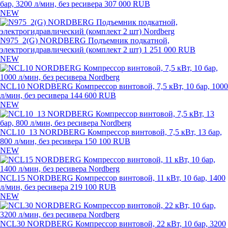
бар, 3200 л/мин, без ресивера
307 000 RUB
NEW
N975_2(G) NORDBERG Подъемник подкатной,
электрогидравлический (комплект 2 шт)
1 251 000 RUB
NEW
NCL10 NORDBERG Компрессор винтовой, 7,5 кВт, 10 бар, 1000
л/мин, без ресивера
144 600 RUB
NEW
NCL10_13 NORDBERG Компрессор винтовой, 7,5 кВт, 13 бар,
800 л/мин, без ресивера
150 100 RUB
NEW
NCL15 NORDBERG Компрессор винтовой, 11 кВт, 10 бар, 1400
л/мин, без ресивера
219 100 RUB
NEW
NCL30 NORDBERG Компрессор винтовой, 22 кВт, 10 бар, 3200