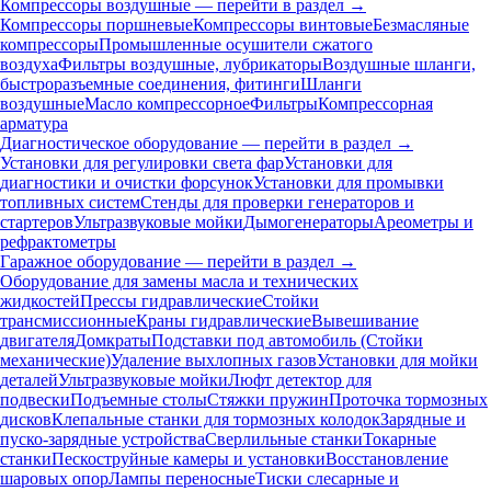
Компрессоры воздушные — перейти в раздел →
Компрессоры поршневые
Компрессоры винтовые
Безмасляные
компрессоры
Промышленные осушители сжатого
воздуха
Фильтры воздушные, лубрикаторы
Воздушные шланги,
быстроразъемные соединения, фитинги
Шланги
воздушные
Масло компрессорное
Фильтры
Компрессорная
арматура
Диагностическое оборудование — перейти в раздел →
Установки для регулировки света фар
Установки для
диагностики и очистки форсунок
Установки для промывки
топливных систем
Стенды для проверки генераторов и
стартеров
Ультразвуковые мойки
Дымогенераторы
Ареометры и
рефрактометры
Гаражное оборудование — перейти в раздел →
Оборудование для замены масла и технических
жидкостей
Прессы гидравлические
Стойки
трансмиссионные
Краны гидравлические
Вывешивание
двигателя
Домкраты
Подставки под автомобиль (Стойки
механические)
Удаление выхлопных газов
Установки для мойки
деталей
Ультразвуковые мойки
Люфт детектор для
подвески
Подъемные столы
Стяжки пружин
Проточка тормозных
дисков
Клепальные станки для тормозных колодок
Зарядные и
пуско-зарядные устройства
Сверлильные станки
Токарные
станки
Пескоструйные камеры и установки
Восстановление
шаровых опор
Лампы переносные
Тиски слесарные и