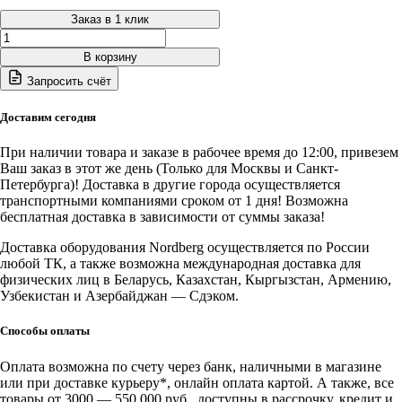
Заказ в 1 клик
Количество
товара
В корзину
CMA30AB
Запросить счёт
Nordberg
Установка
для
Доставим сегодня
замены
охлаждающей
При наличии товара и заказе в рабочее время до 12:00, привезем
жидкости
Ваш заказ в этот же день (Только для Москвы и Санкт-
с
Петербурга)! Доставка в другие города осуществляется
подогревом
транспортными компаниями сроком от 1 дня! Возможна
бесплатная доставка в зависимости от суммы заказа!
Доставка оборудования Nordberg осуществляется по России
любой ТК, а также возможна международная доставка для
физических лиц в Беларусь, Казахстан, Кыргызстан, Армению,
Узбекистан и Азербайджан — Сдэком.
Способы оплаты
Оплата возможна по счету через банк, наличными в магазине
или при доставке курьеру*, онлайн оплата картой. А также, все
товары от 3000 — 550 000 руб., доступны в рассрочку, кредит и