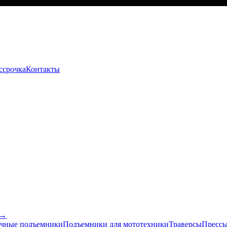
ссрочка
Контакты
 →
чные подъемники
Подъемники для мототехники
Траверсы
Прессы