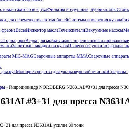
отовки сжатого воздуха
Фильтры воздушные, лубрикаторы
Стойк
жки для перемещения автомобилей
Системы измерения кузова
Ри
 фреона
Весы
Инжектор масла
Течеискатели
Вакуумные насосы
Ма
ья
Торнадоры
Ведра для мойки
Лампы переносные
Полировальны
смазки
Защитные накидки на кузов
Пылесосы
Сушки инфракрасн
параты MIG-MAG
Сварочные аппараты MMA
Сварочные аппарат
→
 для рук
Моющие средства для ультразвуковой очистки
Средства 
дры
- Гидроцилиндр NORDBERG N3631AL#3+31 для пресса N363
1AL#3+31 для пресса N3631AL