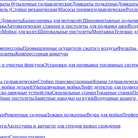
раты бутылочные гидравлические
Домкраты подкатные
Домкраты
биль (Стойки механические)
Насосы пневмогидравлические
Рохл
с
Домкраты
Балансировка для мотоколёс
Шиномонтажные подъем
ажа
Автоматические станции и пистолеты для подкачки шин
Возд
и
Мойки для колес
Шиповальные пистолеты
Монтажки
Тележки дл
омпрессоры
Промышленные осушители сжатого воздуха
Фильтры 
ильтры
Компрессорная арматура
и и очистки форсунок
Установки для промывки топливных систе
ы гидравлические
Стойки трансмиссионные
Краны гидравлическ
я мойки деталей
Ультразвуковые мойки
Люфт детектор для подвес
ско-зарядные устройства
Сверлильные станки
Токарные станки
Пе
йные пистолеты
Защитные накидки на кузов
Воздушные шланги, 
ки
Ремонтные сиденья
Лежаки подкатные
Ведра для мойки
Перфор
уги
Аксессуары и запчасти для стендов развал схождения
мент
Специнструмент