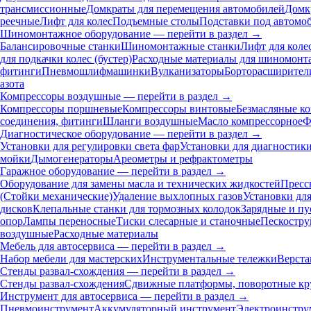
трансмиссионные
Домкраты для перемещения автомобилей
Домк
реечные
Лифт для колес
Подъемные столы
Подставки под автомо
Шиномонтажное оборудование — перейти в раздел →
Балансировочные станки
Шиномонтажные станки
Лифт для коле
для подкачки колес (бустер)
Расходные материалы для шиномонт
фитинги
Пневмошлифмашинки
Вулканизаторы
Борторасширител
азота
Компрессоры воздушные — перейти в раздел →
Компрессоры поршневые
Компрессоры винтовые
Безмасляные к
соединения, фитинги
Шланги воздушные
Масло компрессорное
Ф
Диагностическое оборудование — перейти в раздел →
Установки для регулировки света фар
Установки для диагностик
мойки
Дымогенераторы
Ареометры и рефрактометры
Гаражное оборудование — перейти в раздел →
Оборудование для замены масла и технических жидкостей
Пресс
(Стойки механические)
Удаление выхлопных газов
Установки дл
дисков
Клепальные станки для тормозных колодок
Зарядные и пу
опор
Лампы переносные
Тиски слесарные и станочные
Пескостру
воздушные
Расходные материалы
Мебель для автосервиса — перейти в раздел →
Набор мебели для мастерских
Инструментальные тележки
Верста
Стенды развал-схождения — перейти в раздел →
Стенды развал-схождения
Сдвижные платформы, поворотные кр
Инструмент для автосервиса — перейти в раздел →
Пневмоинструмент
Аккумуляторный инструмент
Электроинстру