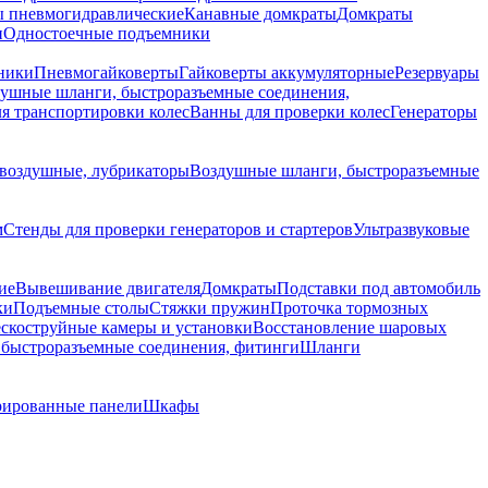
 пневмогидравлические
Канавные домкраты
Домкраты
и
Одностоечные подъемники
ники
Пневмогайковерты
Гайковерты аккумуляторные
Резервуары
ушные шланги, быстроразъемные соединения,
я транспортировки колес
Ванны для проверки колес
Генераторы
воздушные, лубрикаторы
Воздушные шланги, быстроразъемные
м
Стенды для проверки генераторов и стартеров
Ультразвуковые
ие
Вывешивание двигателя
Домкраты
Подставки под автомобиль
ки
Подъемные столы
Стяжки пружин
Проточка тормозных
скоструйные камеры и установки
Восстановление шаровых
быстроразъемные соединения, фитинги
Шланги
ированные панели
Шкафы