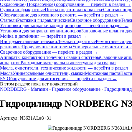
Окрасочное (Покрасочное) оборудование — перейти в раздел →
Сушки инфракрасные
Посты подготовки к окраске
Системы подг
Оборудование для кузовного ремонта — перейти в раздел →
Стапели
Растяжки гидравлические
Сварочное оборудование
Теле
Установки для заправки кондиционеров — перейти в раздел →
Установки для заправки кондиционеров
Заправочные шланги для
Мойка и детейлинг — перейти в раздел →
Инструментальные тележки
Лежаки подкатные
Ремонтные сиден
резиновые
Продувочные пистолеты
Универсальные очистители, 
Сварочное оборудование — перейти в раздел →
Аппараты контактной точечной сварки cпоттеры
Сварочные ап
аппаратов
Расходные материалы и аксессуары для сварки
Масла, очистители, технические жидкости — перейти в раздел 
Масла
Универсальные очистители, смазки
Монтажная паста
Паста
БУ Оборудование для автосервиса — перейти в раздел →
В этом разделе пока нет подкатегорий
NORDBERG
-
Магазин
-
Гаражное оборудование
-
Гидроцилин
Гидроцилиндр NORDBERG N363
Артикул: N3631AL#3+31