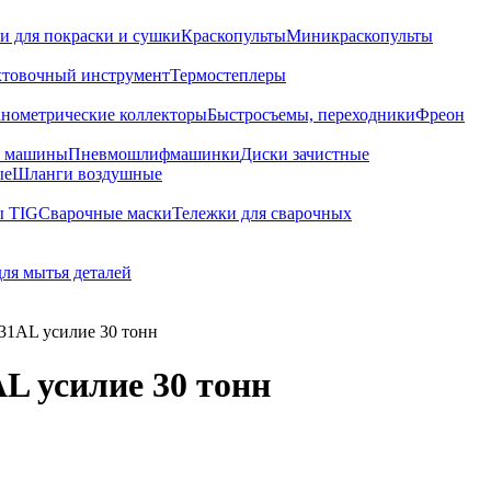
и для покраски и сушки
Краскопульты
Миникраскопульты
хтовочный инструмент
Термостеплеры
нометрические коллекторы
Быстросъемы, переходники
Фреон
е машины
Пневмошлифмашинки
Диски зачистные
ые
Шланги воздушные
ы TIG
Сварочные маски
Тележки для сварочных
для мытья деталей
1AL усилие 30 тонн
 усилие 30 тонн