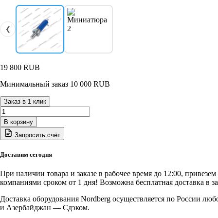
❮
19 800
RUB
Минимальный заказ 10 000 RUB
Заказ в 1 клик
Количество
товара
В корзину
Гидроцилиндр
Запросить счёт
NORDBERG
N3631AL#3+31
для
Доставим сегодня
пресса
N3631AL
При наличии товара и заказе в рабочее время до 12:00, привезе
усилие
компаниями сроком от 1 дня! Возможна бесплатная доставка в з
30
тонн
Доставка оборудования Nordberg осуществляется по России люб
и Азербайджан — Сдэком.