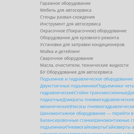
Гаражное оборудование
Мебель для автосервиса
Стенды развал-схождения
Инструмент для автосервиса
Окрасочное (Покрасочное) оборудование
Оборудование для кузовного ремонта
Установки для заправки кондиционеров
Мойка и детейлинг
Сварочное оборудование
Масла, очистители, технические жидкости
БУ Оборудование для автосервиса
Подъемное и гидравлическое оборудование
Двухстоечные подъемники
Подъемники чет
гидравлические
Стойки трансмиссионные
До
подкатные
Домкраты пневмогидравлически
механические)
Насосы пневмогидравлическ
Шиномонтажное оборудование — перейти в
Балансировочные станки
Шиномонтажные с
подъемники
Пневмогайковерты
Гайковерты 
шиномонтажа
Автоматические станции и пи