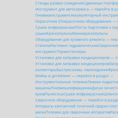
Стенды развал-схождения
Сдвижные платфор
Инструмент для автосервиса — перейти в р
Пневмоинструмент
Аккумуляторный инструм
Окрасочное (Покрасочное) оборудование — 
Сушки инфракрасные
Посты подготовки к ок
сушки
Краскопульты
Миникраскопульты
Оборудование для кузовного ремонта — пер
Стапели
Растяжки гидравлические
Сварочное
инструмент
Термостеплеры
Установки для заправки кондиционеров — п
Установки для заправки кондиционеров
Зап
коллекторы
Быстросъемы, переходники
Фрео
Мойка и детейлинг — перейти в раздел →
Инструментальные тележки
Лежаки подкатн
машины
Пневмошлифмашинки
Диски зачист
кузов
Пылесосы
Сушки инфракрасные
Шланги
Сварочное оборудование — перейти в разд
Аппараты контактной точечной сварки cпо
маски
Тележки для сварочных аппаратов
Рас