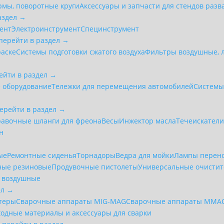
мы, поворотные круги
Аксессуары и запчасти для стендов разв
аздел →
ент
Электроинструмент
Специнструмент
перейти в раздел →
раске
Системы подготовки сжатого воздуха
Фильтры воздушные, 
ейти в раздел →
 оборудование
Тележки для перемещения автомобилей
Системы
ерейти в раздел →
равочные шланги для фреона
Весы
Инжектор масла
Течеискател
н
ые
Ремонтные сиденья
Торнадоры
Ведра для мойки
Лампы перен
ные резиновые
Продувочные пистолеты
Универсальные очистит
 воздушные
ел →
ттеры
Сварочные аппараты MIG-MAG
Сварочные аппараты MMA
ходные материалы и аксессуары для сварки