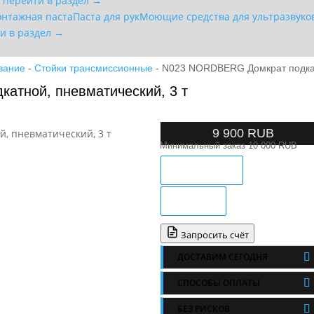
— перейти в раздел →
нтажная паста
Паста для рук
Моющие средства для ультразвуко
и в раздел →
вание
-
Стойки трансмиссионные
- N023 NORDBERG Домкрат подкат
атной, пневматический, 3 т
9 900
RUB
Минимальный заказ 10 000 RUB
ЗАКАЗ В 1 КЛИК
В КОРЗИНУ
Запросить счёт
ДОСТАВИМ СЕГОДНЯ
СПОСОБЫ ОПЛАТЫ
БЕЗ РИСКОВ