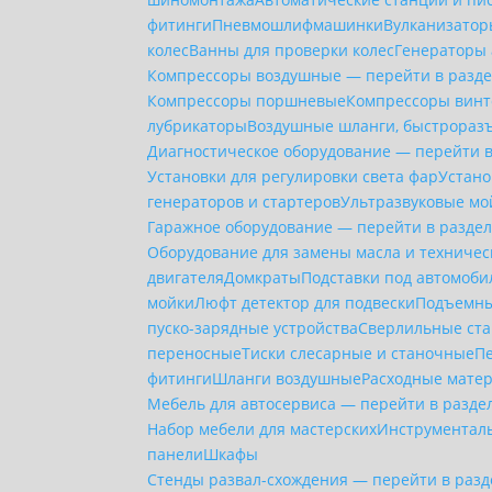
фитинги
Пневмошлифмашинки
Вулканизато
колес
Ванны для проверки колес
Генераторы 
Компрессоры воздушные — перейти в разд
Компрессоры поршневые
Компрессоры вин
лубрикаторы
Воздушные шланги, быстрораз
Диагностическое оборудование — перейти 
Установки для регулировки света фар
Устано
генераторов и стартеров
Ультразвуковые мо
Гаражное оборудование — перейти в разде
Оборудование для замены масла и техничес
двигателя
Домкраты
Подставки под автомоби
мойки
Люфт детектор для подвески
Подъемны
пуско-зарядные устройства
Сверлильные ст
переносные
Тиски слесарные и станочные
П
фитинги
Шланги воздушные
Расходные мате
Мебель для автосервиса — перейти в разде
Набор мебели для мастерских
Инструментал
панели
Шкафы
Стенды развал-схождения — перейти в раз