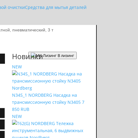
вой очистки
Средства для мытья деталей
ной, пневматический, 3 т
Новинки
В лизинг
NEW
N34S_1 NORDBERG Насадка на
трансмиссионную стойку N3405
7
850 RUB
NEW