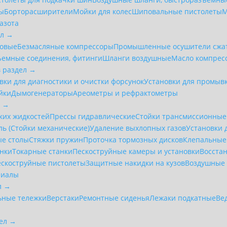
ры
Борторасширители
Мойки для колес
Шиповальные пистолеты
М
азота
ел →
товые
Безмасляные компрессоры
Промышленные осушители сжат
ъемные соединения, фитинги
Шланги воздушные
Масло компрес
в раздел →
вки для диагностики и очистки форсунок
Установки для промыв
йки
Дымогенераторы
Ареометры и рефрактометры
л →
ких жидкостей
Прессы гидравлические
Стойки трансмиссионные
ль (Стойки механические)
Удаление выхлопных газов
Установки 
е столы
Стяжки пружин
Проточка тормозных дисков
Клепальные 
анки
Токарные станки
Пескоструйные камеры и установки
Восста
ескоструйные пистолеты
Защитные накидки на кузов
Воздушные 
риалы
л →
ьные тележки
Верстаки
Ремонтные сиденья
Лежаки подкатные
Ве
дел →