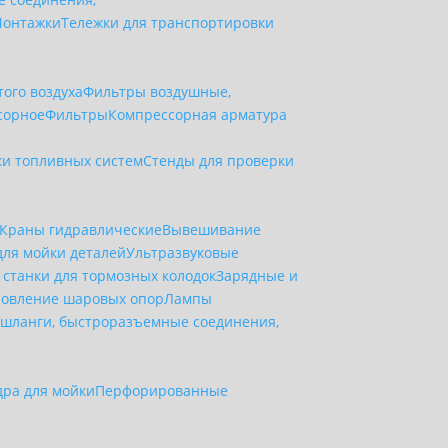
онтажки
Тележки для транспортировки
ого воздуха
Фильтры воздушные,
сорное
Фильтры
Компрессорная арматура
ки топливных систем
Стенды для проверки
Краны гидравлические
Вывешивание
для мойки деталей
Ультразвуковые
станки для тормозных колодок
Зарядные и
новление шаровых опор
Лампы
шланги, быстроразъемные соединения,
дра для мойки
Перфорированные