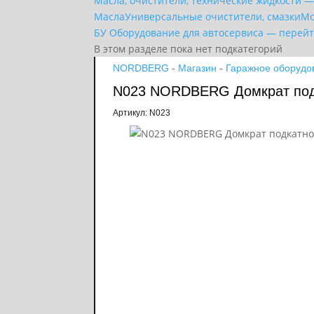
Масла, очистители, технические жидкости 
Масла
Универсальные очистители, смазки
Мо
БУ Оборудование для автосервиса — перейт
В этом разделе пока нет подкатегорий
NORDBERG
-
Магазин
-
Гаражное оборудо
N023 NORDBERG Домкрат подк
Артикул: N023