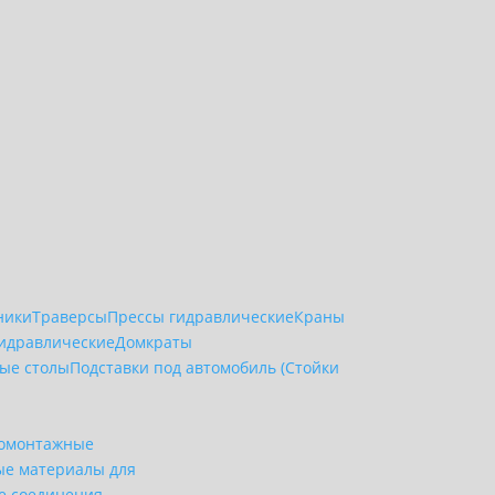
ники
Траверсы
Прессы гидравлические
Краны
идравлические
Домкраты
ые столы
Подставки под автомобиль (Стойки
омонтажные
ые материалы для
 соединения,