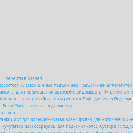
 — перейти в раздел →
ырехстоечные
Ножничные подъемники
Подъемники для мототех
мкраты для перемещения автомобилей
Домкраты бутылочные г
е
Канавные домкраты
Домкраты реечные
Лифт для колес
Подъемн
ие
Рохли
Одностоечные подъемники
 раздел →
танки
Лифт для колес
Домкраты
Балансировка для мотоколёс
Шин
аккумуляторные
Резервуары для подкачки колес (бустер)
Расходн
столеты для подкачки шин
Воздушные шланги, быстроразъемные