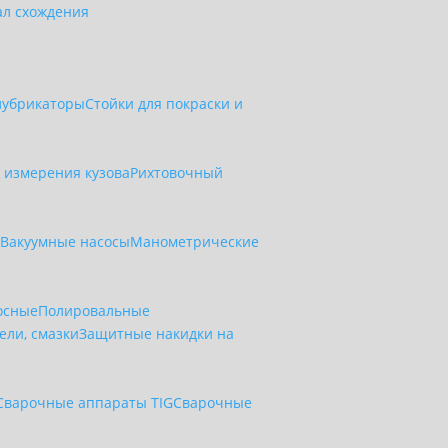
ал схождения
лубрикаторы
Стойки для покраски и
 измерения кузова
Рихтовочный
и
Вакуумные насосы
Манометрические
осные
Полировальные
ели, смазки
Защитные накидки на
Сварочные аппараты TIG
Сварочные