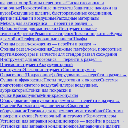
шаровых опор
Лампы переносные
Тиски слесарные и
станочные
Пескоструйные пистолеты
Защитные накидки на
кузов
Воздушные шланги, быстроразъемные соединения,
фитинги
Шланги воздушные
Расходные материалы
Мебель для автосервиса — перейти в раздел →
Набор мебели для мастерских
Инструментальные
тележки
Верстаки
Ремонтные сиденья
Лежаки подкатные
Ведра
для мойки
Перфорированные панели
Шкафы
Стенды развал-схождения — перейти в раздел →
Стенды развал-схождения
Сдвижные платформы, поворотные
круги
Аксессуары и запчасти для стендов развал схождения
Инструмент для автосервиса — перейти в раздел →
Пневмоинструмент
Аккумуляторный
инструмент
Электроинструмент
Специнструмент
Окрасочное (Покрасочное) оборудование — перейти в раздел →
Сушки инфракрасные
Посты подготовки к окраске
Системы
подготовки сжатого воздуха
Фильтры воздушные,
лубрикаторы
Стойки для покраски и
сушки
Краскопульты
Миникраскопульты
Оборудование для кузовного ремонта — перейти в раздел →
Стапели
Растяжки гидравлические
Сварочное
оборудование
Тележки для перемещения автомобилей
Системы
измерения кузова
Рихтовочный инструмент
Термостеплеры
Установки для заправки кондиционеров — перейти в раздел →
Установки для заправки кондиционеров
Заправочные шланги