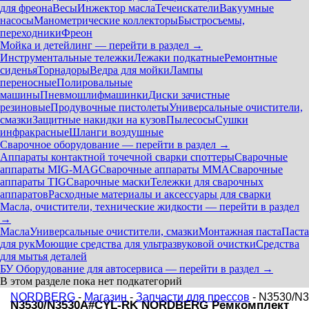
для фреона
Весы
Инжектор масла
Течеискатели
Вакуумные
насосы
Манометрические коллекторы
Быстросъемы,
переходники
Фреон
Мойка и детейлинг — перейти в раздел →
Инструментальные тележки
Лежаки подкатные
Ремонтные
сиденья
Торнадоры
Ведра для мойки
Лампы
переносные
Полировальные
машины
Пневмошлифмашинки
Диски зачистные
резиновые
Продувочные пистолеты
Универсальные очистители,
смазки
Защитные накидки на кузов
Пылесосы
Сушки
инфракрасные
Шланги воздушные
Сварочное оборудование — перейти в раздел →
Аппараты контактной точечной сварки cпоттеры
Сварочные
аппараты MIG-MAG
Сварочные аппараты MMA
Сварочные
аппараты TIG
Сварочные маски
Тележки для сварочных
аппаратов
Расходные материалы и аксессуары для сварки
Масла, очистители, технические жидкости — перейти в раздел
→
Масла
Универсальные очистители, смазки
Монтажная паста
Паста
для рук
Моющие средства для ультразвуковой очистки
Средства
для мытья деталей
БУ Оборудование для автосервиса — перейти в раздел →
В этом разделе пока нет подкатегорий
NORDBERG
-
Магазин
-
Запчасти для прессов
- N3530/N
N3530/N3530A#CYL-RK NORDBERG Ремкомплект