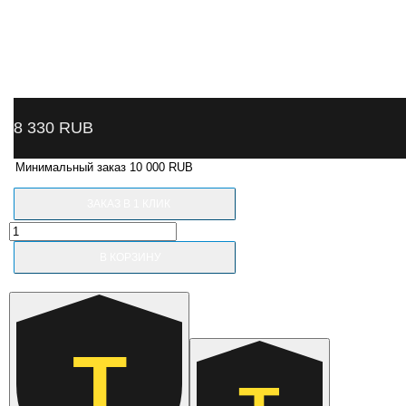
8 330
RUB
Минимальный заказ 10 000 RUB
ЗАКАЗ В 1 КЛИК
Количество
товара
В КОРЗИНУ
N3530/N3530A#CYL-
RK
NORDBERG
Ремкомплект
цилиндра
для
Т
N3530/
N3530A