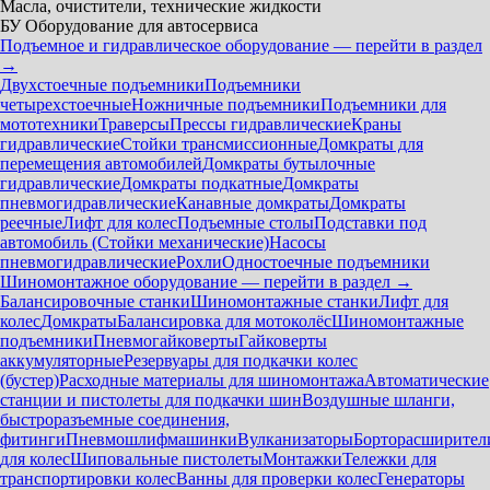
Масла, очистители, технические жидкости
БУ Оборудование для автосервиса
Подъемное и гидравлическое оборудование — перейти в раздел
→
Двухстоечные подъемники
Подъемники
четырехстоечные
Ножничные подъемники
Подъемники для
мототехники
Траверсы
Прессы гидравлические
Краны
гидравлические
Стойки трансмиссионные
Домкраты для
перемещения автомобилей
Домкраты бутылочные
гидравлические
Домкраты подкатные
Домкраты
пневмогидравлические
Канавные домкраты
Домкраты
реечные
Лифт для колес
Подъемные столы
Подставки под
автомобиль (Стойки механические)
Насосы
пневмогидравлические
Рохли
Одностоечные подъемники
Шиномонтажное оборудование — перейти в раздел →
Балансировочные станки
Шиномонтажные станки
Лифт для
колес
Домкраты
Балансировка для мотоколёс
Шиномонтажные
подъемники
Пневмогайковерты
Гайковерты
аккумуляторные
Резервуары для подкачки колес
(бустер)
Расходные материалы для шиномонтажа
Автоматические
станции и пистолеты для подкачки шин
Воздушные шланги,
быстроразъемные соединения,
фитинги
Пневмошлифмашинки
Вулканизаторы
Борторасширител
для колес
Шиповальные пистолеты
Монтажки
Тележки для
транспортировки колес
Ванны для проверки колес
Генераторы