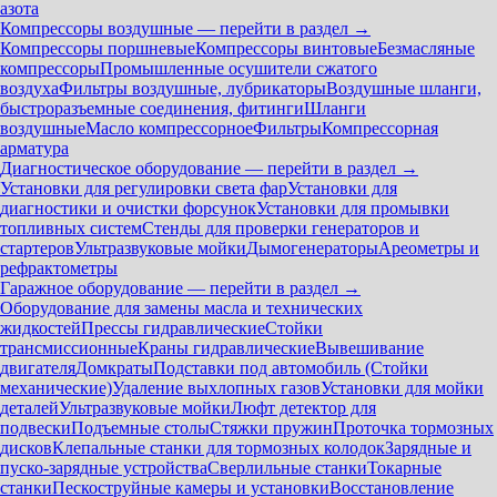
азота
Компрессоры воздушные — перейти в раздел →
Компрессоры поршневые
Компрессоры винтовые
Безмасляные
компрессоры
Промышленные осушители сжатого
воздуха
Фильтры воздушные, лубрикаторы
Воздушные шланги,
быстроразъемные соединения, фитинги
Шланги
воздушные
Масло компрессорное
Фильтры
Компрессорная
арматура
Диагностическое оборудование — перейти в раздел →
Установки для регулировки света фар
Установки для
диагностики и очистки форсунок
Установки для промывки
топливных систем
Стенды для проверки генераторов и
стартеров
Ультразвуковые мойки
Дымогенераторы
Ареометры и
рефрактометры
Гаражное оборудование — перейти в раздел →
Оборудование для замены масла и технических
жидкостей
Прессы гидравлические
Стойки
трансмиссионные
Краны гидравлические
Вывешивание
двигателя
Домкраты
Подставки под автомобиль (Стойки
механические)
Удаление выхлопных газов
Установки для мойки
деталей
Ультразвуковые мойки
Люфт детектор для
подвески
Подъемные столы
Стяжки пружин
Проточка тормозных
дисков
Клепальные станки для тормозных колодок
Зарядные и
пуско-зарядные устройства
Сверлильные станки
Токарные
станки
Пескоструйные камеры и установки
Восстановление