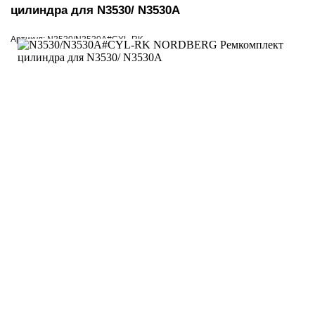
цилиндра для N3530/ N3530A
Артикул: N3530/N3530A#CYL-RK