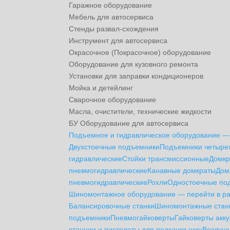
Гаражное оборудование
Мебель для автосервиса
Стенды развал-схождения
Инструмент для автосервиса
Окрасочное (Покрасочное) оборудование
Оборудование для кузовного ремонта
Установки для заправки кондиционеров
Мойка и детейлинг
Сварочное оборудование
Масла, очистители, технические жидкости
БУ Оборудование для автосервиса
Подъемное и гидравлическое оборудование —
Двухстоечные подъемники
Подъемники четыре
гидравлические
Стойки трансмиссионные
Домкр
пневмогидравлические
Канавные домкраты
Дом
пневмогидравлические
Рохли
Одностоечные по
Шиномонтажное оборудование — перейти в р
Балансировочные станки
Шиномонтажные стан
подъемники
Пневмогайковерты
Гайковерты акк
станции и пистолеты для подкачки шин
Воздушн