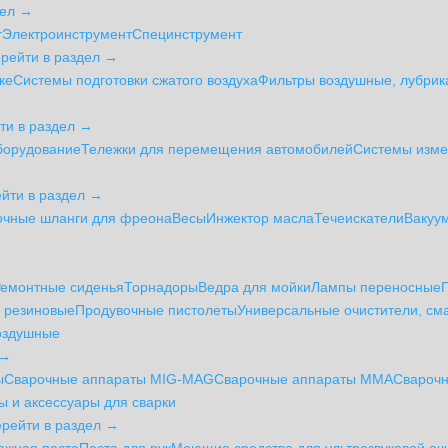
дел →
т
Электроинструмент
Специнструмент
рейти в раздел →
ке
Системы подготовки сжатого воздуха
Фильтры воздушные, лубрик
ти в раздел →
борудование
Тележки для перемещения автомобилей
Системы изме
ейти в раздел →
очные шланги для фреона
Весы
Инжектор масла
Течеискатели
Вакуу
Ремонтные сиденья
Торнадоры
Ведра для мойки
Лампы переносные
е резиновые
Продувочные пистолеты
Универсальные очистители, см
оздушные
 →
ы
Сварочные аппараты MIG-MAG
Сварочные аппараты MMA
Сварочн
 и аксессуары для сварки
ерейти в раздел →