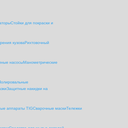
аторы
Стойки для покраски и
рения кузова
Рихтовочный
мные насосы
Манометрические
Полировальные
азки
Защитные накидки на
ые аппараты TIG
Сварочные маски
Тележки