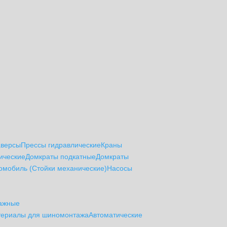
аверсы
Прессы гидравлические
Краны
ические
Домкраты подкатные
Домкраты
томобиль (Стойки механические)
Насосы
ажные
териалы для шиномонтажа
Автоматические