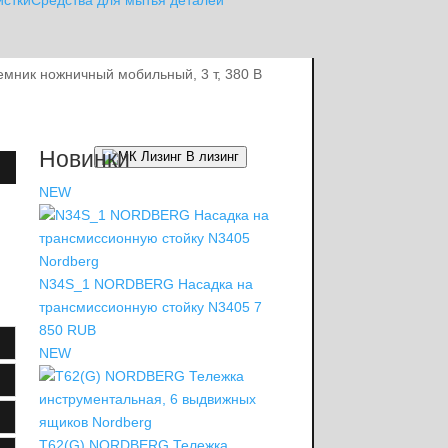
истки
Средства для мытья деталей
мник ножничный мобильный, 3 т, 380 В
Новинки
В лизинг
NEW
N34S_1 NORDBERG Насадка на
трансмиссионную стойку N3405
7
850 RUB
NEW
T62(G) NORDBERG Тележка