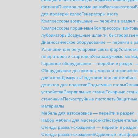
фитинги
Пневмошлифмашинки
Вулканизаторы
Б
для проверки колес
Генераторы азота
Компрессоры воздушные — перейти в раздел
Компрессоры поршневые
Компрессоры винтов
лубрикаторы
Воздушные шланги, быстроразъем
Диагностическое оборудование — перейти в р
Установки для регулировки света фар
Установк
генераторов и стартеров
Ультразвуковые мойки
Гаражное оборудование — перейти в раздел 
Оборудование для замены масла и технически
двигателя
Домкраты
Подставки под автомобиль 
детектор для подвески
Подъемные столы
Стяжк
устройства
Сверлильные станки
Токарные станк
станочные
Пескоструйные пистолеты
Защитные 
материалы
Мебель для автосервиса — перейти в раздел 
Набор мебели для мастерских
Инструментальн
Стенды развал-схождения — перейти в разде
Стенды развал-схождения
Сдвижные платформы