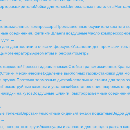
орторасширители
Мойки для колес
Шиповальные пистолеты
Монтаж
 →
ые
Безмасляные компрессоры
Промышленные осушители сжатого во
ные соединения, фитинги
Шланги воздушные
Масло компрессорно
аздел →
и для диагностики и очистки форсунок
Установки для промывки топ
Дымогенераторы
Ареометры и рефрактометры
→
х жидкостей
Прессы гидравлические
Стойки трансмиссионные
Краны
(Стойки механические)
Удаление выхлопных газов
Установки для мо
и пружин
Проточка тормозных дисков
Клепальные станки для тормоз
и
Пескоструйные камеры и установки
Восстановление шаровых опо
накидки на кузов
Воздушные шланги, быстроразъемные соединения
→
ые тележки
Верстаки
Ремонтные сиденья
Лежаки подкатные
Ведра дл
л →
, поворотные круги
Аксессуары и запчасти для стендов развал сх