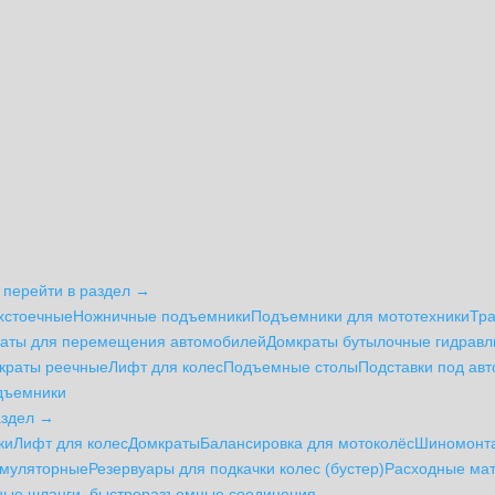
 перейти в раздел →
хстоечные
Ножничные подъемники
Подъемники для мототехники
Тр
аты для перемещения автомобилей
Домкраты бутылочные гидравл
краты реечные
Лифт для колес
Подъемные столы
Подставки под ав
дъемники
аздел →
ки
Лифт для колес
Домкраты
Балансировка для мотоколёс
Шиномонт
умуляторные
Резервуары для подкачки колес (бустер)
Расходные ма
ые шланги, быстроразъемные соединения,