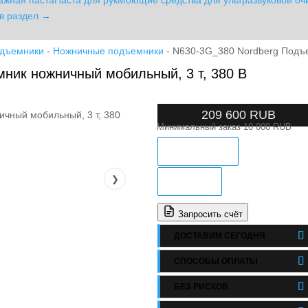
ажная паста
Паста для рук
Моющие средства для ультразвуковой оч
в раздел →
одъемники
-
Ножничные подъемники
- N630-3G_380 Nordberg Подъе
ник ножничный мобильный, 3 т, 380 В
209 600
RUB
Минимальный заказ 10 000 RUB
ЗАКАЗ В 1 КЛИК
❯
В КОРЗИНУ
Запросить счёт
ДОСТАВИМ СЕГОДНЯ
СПОСОБЫ ОПЛАТЫ
БЕЗ РИСКОВ