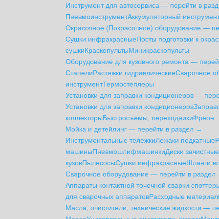
Инструмент для автосервиса — перейти в раз
Пневмоинструмент
Аккумуляторный инструмен
Окрасочное (Покрасочное) оборудование — пе
Сушки инфракрасные
Посты подготовки к окрас
сушки
Краскопульты
Миникраскопульты
Оборудование для кузовного ремонта — перей
Стапели
Растяжки гидравлические
Сварочное о
инструмент
Термостеплеры
Установки для заправки кондиционеров — пер
Установки для заправки кондиционеров
Заправ
коллекторы
Быстросъемы, переходники
Фреон
Мойка и детейлинг — перейти в раздел →
Инструментальные тележки
Лежаки подкатные
машины
Пневмошлифмашинки
Диски зачистны
кузов
Пылесосы
Сушки инфракрасные
Шланги в
Сварочное оборудование — перейти в раздел
Аппараты контактной точечной сварки cпоттер
для сварочных аппаратов
Расходные материалы
Масла, очистители, технические жидкости — п