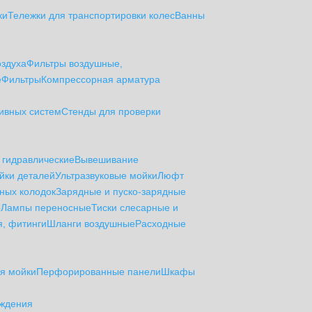
ки
Тележки для транспортировки колес
Ванны
здуха
Фильтры воздушные,
е
Фильтры
Компрессорная арматура
ливных систем
Стенды для проверки
 гидравлические
Вывешивание
йки деталей
Ультразвуковые мойки
Люфт
ных колодок
Зарядные и пуско-зарядные
р
Лампы переносные
Тиски слесарные и
, фитинги
Шланги воздушные
Расходные
я мойки
Перфорированные панели
Шкафы
ождения