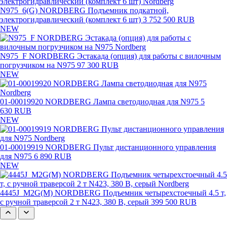
N975_6(G) NORDBERG Подъемник подкатной,
электрогидравлический (комплект 6 шт)
3 752 500 RUB
NEW
N975_F NORDBERG Эстакада (опция) для работы с вилочным
погрузчиком на N975
97 300 RUB
NEW
01-00019920 NORDBERG Лампа светодиодная для N975
5
630 RUB
NEW
01-00019919 NORDBERG Пульт дистанционного управления
для N975
6 890 RUB
NEW
4445J_M2G(M) NORDBERG Подъемник четырехстоечный 4.5 т,
с ручной траверсой 2 т N423, 380 В, серый
399 500 RUB