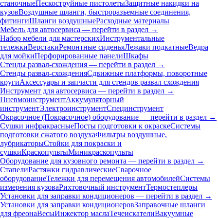
станочные
Пескоструйные пистолеты
Защитные накидки на
кузов
Воздушные шланги, быстроразъемные соединения,
фитинги
Шланги воздушные
Расходные материалы
Мебель для автосервиса — перейти в раздел →
Набор мебели для мастерских
Инструментальные
тележки
Верстаки
Ремонтные сиденья
Лежаки подкатные
Ведра
для мойки
Перфорированные панели
Шкафы
Стенды развал-схождения — перейти в раздел →
Стенды развал-схождения
Сдвижные платформы, поворотные
круги
Аксессуары и запчасти для стендов развал схождения
Инструмент для автосервиса — перейти в раздел →
Пневмоинструмент
Аккумуляторный
инструмент
Электроинструмент
Специнструмент
Окрасочное (Покрасочное) оборудование — перейти в раздел →
Сушки инфракрасные
Посты подготовки к окраске
Системы
подготовки сжатого воздуха
Фильтры воздушные,
лубрикаторы
Стойки для покраски и
сушки
Краскопульты
Миникраскопульты
Оборудование для кузовного ремонта — перейти в раздел →
Стапели
Растяжки гидравлические
Сварочное
оборудование
Тележки для перемещения автомобилей
Системы
измерения кузова
Рихтовочный инструмент
Термостеплеры
Установки для заправки кондиционеров — перейти в раздел →
Установки для заправки кондиционеров
Заправочные шланги
для фреона
Весы
Инжектор масла
Течеискатели
Вакуумные