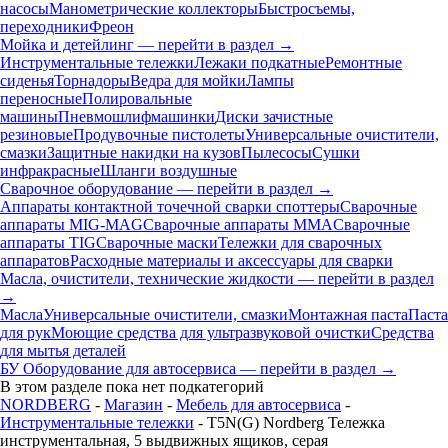
насосы
Манометрические коллекторы
Быстросъемы,
переходники
Фреон
Мойка и детейлинг — перейти в раздел →
Инструментальные тележки
Лежаки подкатные
Ремонтные
сиденья
Торнадоры
Ведра для мойки
Лампы
переносные
Полировальные
машины
Пневмошлифмашинки
Диски зачистные
резиновые
Продувочные пистолеты
Универсальные очистители,
смазки
Защитные накидки на кузов
Пылесосы
Сушки
инфракрасные
Шланги воздушные
Сварочное оборудование — перейти в раздел →
Аппараты контактной точечной сварки cпоттеры
Сварочные
аппараты MIG-MAG
Сварочные аппараты MMA
Сварочные
аппараты TIG
Сварочные маски
Тележки для сварочных
аппаратов
Расходные материалы и аксессуары для сварки
Масла, очистители, технические жидкости — перейти в раздел
→
Масла
Универсальные очистители, смазки
Монтажная паста
Паста
для рук
Моющие средства для ультразвуковой очистки
Средства
для мытья деталей
БУ Оборудование для автосервиса — перейти в раздел →
В этом разделе пока нет подкатегорий
NORDBERG
-
Магазин
-
Мебель для автосервиса
-
Инструментальные тележки
- T5N(G) Nordberg Тележка
инструментальная, 5 выдвижных ящиков, серая