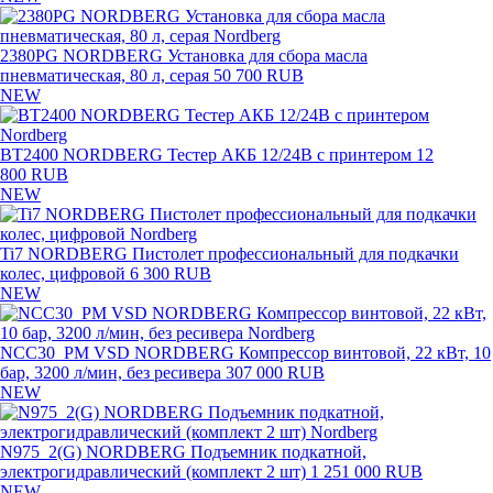
2380PG NORDBERG Установка для сбора масла
пневматическая, 80 л, серая
50 700 RUB
NEW
BT2400 NORDBERG Тестер АКБ 12/24В с принтером
12
800 RUB
NEW
Ti7 NORDBERG Пистолет профессиональный для подкачки
колес, цифровой
6 300 RUB
NEW
NCC30_PM VSD NORDBERG Компрессор винтовой, 22 кВт, 10
бар, 3200 л/мин, без ресивера
307 000 RUB
NEW
N975_2(G) NORDBERG Подъемник подкатной,
электрогидравлический (комплект 2 шт)
1 251 000 RUB
NEW