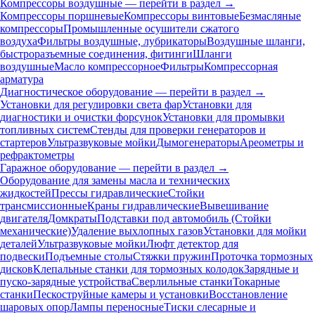
Компрессоры воздушные — перейти в раздел →
Компрессоры поршневые
Компрессоры винтовые
Безмасляные
компрессоры
Промышленные осушители сжатого
воздуха
Фильтры воздушные, лубрикаторы
Воздушные шланги,
быстроразъемные соединения, фитинги
Шланги
воздушные
Масло компрессорное
Фильтры
Компрессорная
арматура
Диагностическое оборудование — перейти в раздел →
Установки для регулировки света фар
Установки для
диагностики и очистки форсунок
Установки для промывки
топливных систем
Стенды для проверки генераторов и
стартеров
Ультразвуковые мойки
Дымогенераторы
Ареометры и
рефрактометры
Гаражное оборудование — перейти в раздел →
Оборудование для замены масла и технических
жидкостей
Прессы гидравлические
Стойки
трансмиссионные
Краны гидравлические
Вывешивание
двигателя
Домкраты
Подставки под автомобиль (Стойки
механические)
Удаление выхлопных газов
Установки для мойки
деталей
Ультразвуковые мойки
Люфт детектор для
подвески
Подъемные столы
Стяжки пружин
Проточка тормозных
дисков
Клепальные станки для тормозных колодок
Зарядные и
пуско-зарядные устройства
Сверлильные станки
Токарные
станки
Пескоструйные камеры и установки
Восстановление
шаровых опор
Лампы переносные
Тиски слесарные и