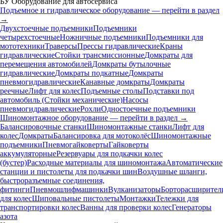
БУ Оборудование для автосервиса
Подъемное и гидравлическое оборудование — перейти в раздел
→
Двухстоечные подъемники
Подъемники
четырехстоечные
Ножничные подъемники
Подъемники для
мототехники
Траверсы
Прессы гидравлические
Краны
гидравлические
Стойки трансмиссионные
Домкраты для
перемещения автомобилей
Домкраты бутылочные
гидравлические
Домкраты подкатные
Домкраты
пневмогидравлические
Канавные домкраты
Домкраты
реечные
Лифт для колес
Подъемные столы
Подставки под
автомобиль (Стойки механические)
Насосы
пневмогидравлические
Рохли
Одностоечные подъемники
Шиномонтажное оборудование — перейти в раздел →
Балансировочные станки
Шиномонтажные станки
Лифт для
колес
Домкраты
Балансировка для мотоколёс
Шиномонтажные
подъемники
Пневмогайковерты
Гайковерты
аккумуляторные
Резервуары для подкачки колес
(бустер)
Расходные материалы для шиномонтажа
Автоматические
станции и пистолеты для подкачки шин
Воздушные шланги,
быстроразъемные соединения,
фитинги
Пневмошлифмашинки
Вулканизаторы
Борторасширител
для колес
Шиповальные пистолеты
Монтажки
Тележки для
транспортировки колес
Ванны для проверки колес
Генераторы
азота