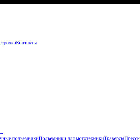
ссрочка
Контакты
 →
чные подъемники
Подъемники для мототехники
Траверсы
Прессы