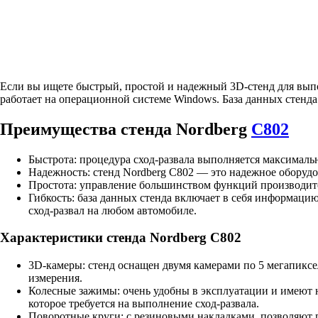
Если вы ищете быстрый, простой и надежный 3D-стенд для выпол
работает на операционной системе Windows. База данных стенда 
Преимущества стенда Nordberg
C802
Быстрота: процедура сход-развала выполняется максималь
Надежность: стенд Nordberg C802 — это надежное оборудо
Простота: управление большинством функций производится
Гибкость: база данных стенда включает в себя информаци
сход-развал на любом автомобиле.
Характеристики стенда Nordberg C802
3D-камеры: стенд оснащен двумя камерами по 5 мегапиксе
измерения.
Колесные зажимы: очень удобны в эксплуатации и имеют н
которое требуется на выполнение сход-развала.
Поворотные круги: с резиновыми накладками, позволяют 