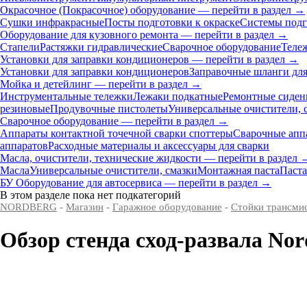
Окрасочное (Покрасочное) оборудование — перейти в раздел →
Сушки инфракрасные
Посты подготовки к окраске
Системы подг
Оборудование для кузовного ремонта — перейти в раздел →
Стапели
Растяжки гидравлические
Сварочное оборудование
Теле
Установки для заправки кондиционеров — перейти в раздел →
Установки для заправки кондиционеров
Заправочные шланги для
Мойка и детейлинг — перейти в раздел →
Инструментальные тележки
Лежаки подкатные
Ремонтные сиден
резиновые
Продувочные пистолеты
Универсальные очистители, 
Сварочное оборудование — перейти в раздел →
Аппараты контактной точечной сварки cпоттеры
Сварочные ап
аппаратов
Расходные материалы и аксессуары для сварки
Масла, очистители, технические жидкости — перейти в раздел 
Масла
Универсальные очистители, смазки
Монтажная паста
Паста
БУ Оборудование для автосервиса — перейти в раздел →
В этом разделе пока нет подкатегорий
NORDBERG
-
Магазин
-
Гаражное оборудование
-
Стойки трансми
Обзор стенда сход-развала No