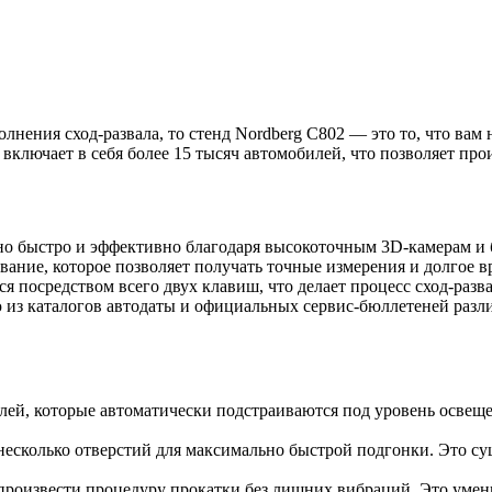
нения сход-развала, то стенд Nordberg C802 — это то, что вам
включает в себя более 15 тысяч автомобилей, что позволяет про
но быстро и эффективно благодаря высокоточным 3D-камерам и 
вание, которое позволяет получать точные измерения и долгое в
 посредством всего двух клавиш, что делает процесс сход-раз
ю из каталогов автодаты и официальных сервис-бюллетеней разл
лей, которые автоматически подстраиваются под уровень освещ
есколько отверстий для максимально быстрой подгонки. Это сущ
произвести процедуру прокатки без лишних вибраций. Это умен