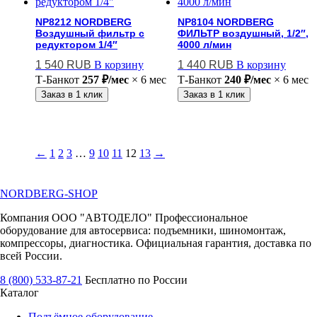
NP8212 NORDBERG
NP8104 NORDBERG
Воздушный фильтр с
ФИЛЬТР воздушный, 1/2″,
редуктором 1/4″
4000 л/мин
1 540
RUB
В корзину
1 440
RUB
В корзину
Т-Банк
от
257 ₽/мес
× 6 мес
Т-Банк
от
240 ₽/мес
× 6 мес
Заказ в 1 клик
Заказ в 1 клик
←
1
2
3
…
9
10
11
12
13
→
NORDBERG
-SHOP
Компания ООО "АВТОДЕЛО" Профессиональное
оборудование для автосервиса: подъемники, шиномонтаж,
компрессоры, диагностика. Официальная гарантия, доставка по
всей России.
8 (800) 533-87-21
Бесплатно по России
Каталог
Подъёмное оборудование