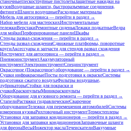
станочные
Пескоструйные пистолеты
Защитные накидки на
кузов
Воздушные шланги, быстроразъемные соединения,
фитинги
Шланги воздушные
Расходные материалы
Мебель для автосервиса — перейти в раздел →
Набор мебели для мастерских
Инструментальные
тележки
Верстаки
Ремонтные сиденья
Лежаки подкатные
Ведра
для мойки
Перфорированные панели
Шкафы
Стенды развал-схождения — перейти в раздел →
Стенды развал-схождения
Сдвижные платформы, поворотные
круги
Аксессуары и запчасти для стендов развал схождения
Инструмент для автосервиса — перейти в раздел →
Пневмоинструмент
Аккумуляторный
инструмент
Электроинструмент
Специнструмент
Окрасочное (Покрасочное) оборудование — перейти в раздел →
Сушки инфракрасные
Посты подготовки к окраске
Системы
подготовки сжатого воздуха
Фильтры воздушные,
лубрикаторы
Стойки для покраски и
сушки
Краскопульты
Миникраскопульты
Оборудование для кузовного ремонта — перейти в раздел →
Стапели
Растяжки гидравлические
Сварочное
оборудование
Тележки для перемещения автомобилей
Системы
измерения кузова
Рихтовочный инструмент
Термостеплеры
Установки для заправки кондиционеров — перейти в раздел →
Установки для заправки кондиционеров
Заправочные шланги
для фреона
Весы
Инжектор масла
Течеискатели
Вакуумные