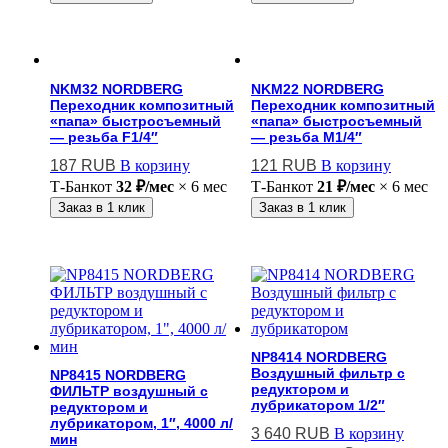
NKM32 NORDBERG
NKM22 NORDBERG
Переходник композитный
Переходник композитный
«папа» быстросъемный
«папа» быстросъемный
— резьба F1/4″
— резьба M1/4″
187
RUB
В корзину
121
RUB
В корзину
Т-Банк
от
32 ₽/мес
× 6 мес
Т-Банк
от
21 ₽/мес
× 6 мес
Заказ в 1 клик
Заказ в 1 клик
NP8414 NORDBERG
Воздушный фильтр с
NP8415 NORDBERG
редуктором и
ФИЛЬТР воздушный с
лубрикатором 1/2″
редуктором и
лубрикатором, 1″, 4000 л/
3 640
RUB
В корзину
мин