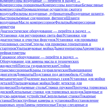
Компрессоры воздушные — перейти в раздел →
Компрессоры поршневые
Компрессоры винтовые
Безмасляные
компрессоры
Промышленные осушители сжатого
воздуха
Фильтры воздушные, лубрикаторы
Воздушные шланги,
быстроразъемные соединения, фитинги
Шланги
воздушные
Масло компрессорное
Фильтры
Компрессорная
арматура
Диагностическое оборудование — перейти в раздел →
Установки для регулировки света фар
Установки для
диагностики и очистки форсунок
Установки для промывки
топливных систем
Стенды для проверки генераторов и
стартеров
Ультразвуковые мойки
Дымогенераторы
Ареометры и
рефрактометры
Гаражное оборудование — перейти в раздел →
Оборудование для замены масла и технических
жидкостей
Прессы гидравлические
Стойки
трансмиссионные
Краны гидравлические
Вывешивание
двигателя
Домкраты
Подставки под автомобиль (Стойки
механические)
Удаление выхлопных газов
Установки для мойки
деталей
Ультразвуковые мойки
Люфт детектор для
подвески
Подъемные столы
Стяжки пружин
Проточка тормозных
дисков
Клепальные станки для тормозных колодок
Зарядные и
пуско-зарядные устройства
Сверлильные станки
Токарные
станки
Пескоструйные камеры и установки
Восстановление
шаровых опор
Лампы переносные
Тиски слесарные и