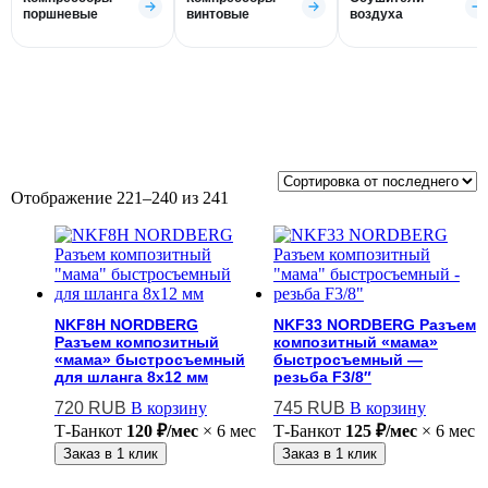
поршневые
винтовые
воздуха
Отображение 221–240 из 241
NKF8H NORDBERG
NKF33 NORDBERG Разъем
Разъем композитный
композитный «мама»
«мама» быстросъемный
быстросъемный —
для шланга 8х12 мм
резьба F3/8″
720
RUB
В корзину
745
RUB
В корзину
Т-Банк
от
120 ₽/мес
× 6 мес
Т-Банк
от
125 ₽/мес
× 6 мес
Заказ в 1 клик
Заказ в 1 клик