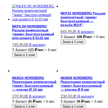
NKF22 NORDBERG Разъем
композитный «мама»
быстросъемный —
резьба M1/4″
NKF6.5H NORDBERG
Разъем композитный
645
RUB
В корзину
«мама» быстросъемный
Т-Банк
от
108 ₽/мес
× 6 мес
для шланга 6,5х10 мм
Заказ в 1 клик
745
RUB
В корзину
Т-Банк
от
125 ₽/мес
× 6 мес
Заказ в 1 клик
NKM10 NORDBERG
NKM08 NORDBERG
Переходник композитный
Переходник композитный
«папа» быстросъемный
«папа» быстросъемный
— елочка Ø 10 мм
— елочка Ø 8 мм
270
RUB
В корзину
230
RUB
В корзину
Т-Банк
от
45 ₽/мес
× 6 мес
Т-Банк
от
39 ₽/мес
× 6 мес
Заказ в 1 клик
Заказ в 1 клик