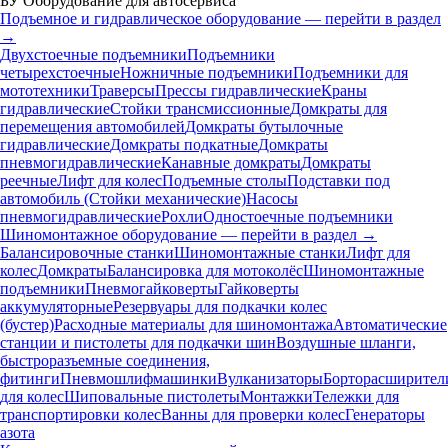
БУ Оборудование для автосервиса
Подъемное и гидравлическое оборудование — перейти в раздел
→
Двухстоечные подъемники
Подъемники
четырехстоечные
Ножничные подъемники
Подъемники для
мототехники
Траверсы
Прессы гидравлические
Краны
гидравлические
Стойки трансмиссионные
Домкраты для
перемещения автомобилей
Домкраты бутылочные
гидравлические
Домкраты подкатные
Домкраты
пневмогидравлические
Канавные домкраты
Домкраты
реечные
Лифт для колес
Подъемные столы
Подставки под
автомобиль (Стойки механические)
Насосы
пневмогидравлические
Рохли
Одностоечные подъемники
Шиномонтажное оборудование — перейти в раздел →
Балансировочные станки
Шиномонтажные станки
Лифт для
колес
Домкраты
Балансировка для мотоколёс
Шиномонтажные
подъемники
Пневмогайковерты
Гайковерты
аккумуляторные
Резервуары для подкачки колес
(бустер)
Расходные материалы для шиномонтажа
Автоматические
станции и пистолеты для подкачки шин
Воздушные шланги,
быстроразъемные соединения,
фитинги
Пневмошлифмашинки
Вулканизаторы
Борторасширител
для колес
Шиповальные пистолеты
Монтажки
Тележки для
транспортировки колес
Ванны для проверки колес
Генераторы
азота