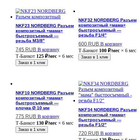
NKF32 NORDBERG Разъем
композитный «мама»
NKF23 NORDBERG Разъем
быстросъемный —
композитный «мама»
резьба F1/4″
быстросъемный —
резьба M3/8″
600
RUB
В корзину
745
RUB
В корзину
Т-Банк
от
100 ₽/мес
× 6 мес
Т-Банк
от
125 ₽/мес
× 6 мес
Заказ в 1 клик
Заказ в 1 клик
NKF10 NORDBERG Разъем
композитный «мама»
быстросъемный —
елочка Ø 10 мм
NKF34 NORDBERG Разъем
композитный «мама»
775
RUB
В корзину
быстросъемный —
Т-Банк
от
130 ₽/мес
× 6 мес
резьба F1/2″
Заказ в 1 клик
720
RUB
В корзину
Т-Банк
от
120 ₽/мес
× 6 мес