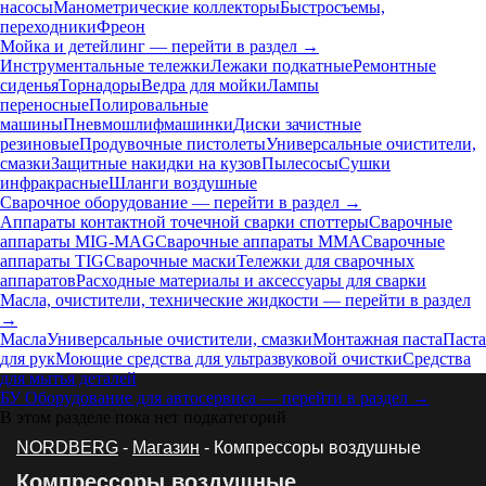
насосы
Манометрические коллекторы
Быстросъемы,
переходники
Фреон
Мойка и детейлинг — перейти в раздел →
Инструментальные тележки
Лежаки подкатные
Ремонтные
сиденья
Торнадоры
Ведра для мойки
Лампы
переносные
Полировальные
машины
Пневмошлифмашинки
Диски зачистные
резиновые
Продувочные пистолеты
Универсальные очистители,
смазки
Защитные накидки на кузов
Пылесосы
Сушки
инфракрасные
Шланги воздушные
Сварочное оборудование — перейти в раздел →
Аппараты контактной точечной сварки cпоттеры
Сварочные
аппараты MIG-MAG
Сварочные аппараты MMA
Сварочные
аппараты TIG
Сварочные маски
Тележки для сварочных
аппаратов
Расходные материалы и аксессуары для сварки
Масла, очистители, технические жидкости — перейти в раздел
→
Масла
Универсальные очистители, смазки
Монтажная паста
Паста
для рук
Моющие средства для ультразвуковой очистки
Средства
для мытья деталей
БУ Оборудование для автосервиса — перейти в раздел →
В этом разделе пока нет подкатегорий
NORDBERG
-
Магазин
- Компрессоры воздушные
Компрессоры воздушные