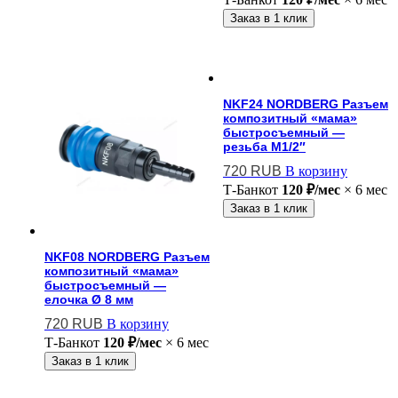
Заказ в 1 клик
NKF24 NORDBERG Разъем
композитный «мама»
быстросъемный —
резьба M1/2″
720
RUB
В корзину
Т-Банк
от
120 ₽/мес
× 6 мес
Заказ в 1 клик
NKF08 NORDBERG Разъем
композитный «мама»
быстросъемный —
елочка Ø 8 мм
720
RUB
В корзину
Т-Банк
от
120 ₽/мес
× 6 мес
Заказ в 1 клик