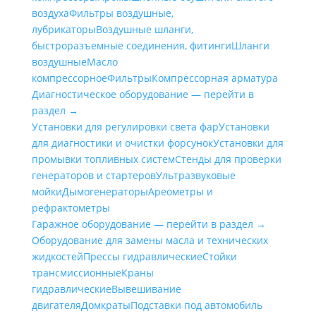
воздуха
Фильтры воздушные,
лубрикаторы
Воздушные шланги,
быстроразъемные соединения, фитинги
Шланги
воздушные
Масло
компрессорное
Фильтры
Компрессорная арматура
Диагностическое оборудование — перейти в
раздел →
Установки для регулировки света фар
Установки
для диагностики и очистки форсунок
Установки для
промывки топливных систем
Стенды для проверки
генераторов и стартеров
Ультразвуковые
мойки
Дымогенераторы
Ареометры и
рефрактометры
Гаражное оборудование — перейти в раздел →
Оборудование для замены масла и технических
жидкостей
Прессы гидравлические
Стойки
трансмиссионные
Краны
гидравлические
Вывешивание
двигателя
Домкраты
Подставки под автомобиль