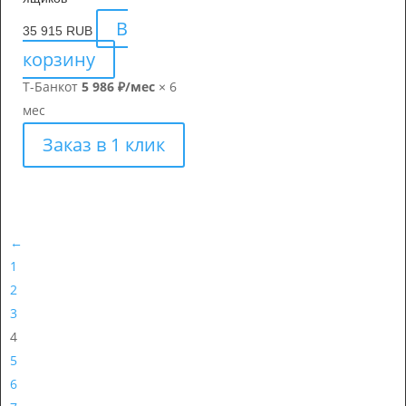
В
35 915
RUB
корзину
Т-Банк
от
5 986 ₽/мес
× 6
мес
Заказ в 1 клик
←
1
2
3
4
5
6