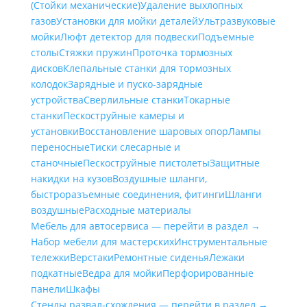
(Стойки механические)
Удаление выхлопных
газов
Установки для мойки деталей
Ультразвуковые
мойки
Люфт детектор для подвески
Подъемные
столы
Стяжки пружин
Проточка тормозных
дисков
Клепальные станки для тормозных
колодок
Зарядные и пуско-зарядные
устройства
Сверлильные станки
Токарные
станки
Пескоструйные камеры и
установки
Восстановление шаровых опор
Лампы
переносные
Тиски слесарные и
станочные
Пескоструйные пистолеты
Защитные
накидки на кузов
Воздушные шланги,
быстроразъемные соединения, фитинги
Шланги
воздушные
Расходные материалы
Мебель для автосервиса — перейти в раздел →
Набор мебели для мастерских
Инструментальные
тележки
Верстаки
Ремонтные сиденья
Лежаки
подкатные
Ведра для мойки
Перфорированные
панели
Шкафы
Стенды развал-схождения — перейти в раздел →