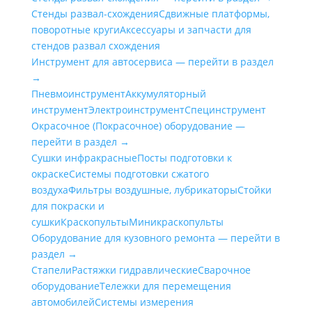
Стенды развал-схождения
Сдвижные платформы,
поворотные круги
Аксессуары и запчасти для
стендов развал схождения
Инструмент для автосервиса — перейти в раздел
→
Пневмоинструмент
Аккумуляторный
инструмент
Электроинструмент
Специнструмент
Окрасочное (Покрасочное) оборудование —
перейти в раздел →
Сушки инфракрасные
Посты подготовки к
окраске
Системы подготовки сжатого
воздуха
Фильтры воздушные, лубрикаторы
Стойки
для покраски и
сушки
Краскопульты
Миникраскопульты
Оборудование для кузовного ремонта — перейти в
раздел →
Стапели
Растяжки гидравлические
Сварочное
оборудование
Тележки для перемещения
автомобилей
Системы измерения