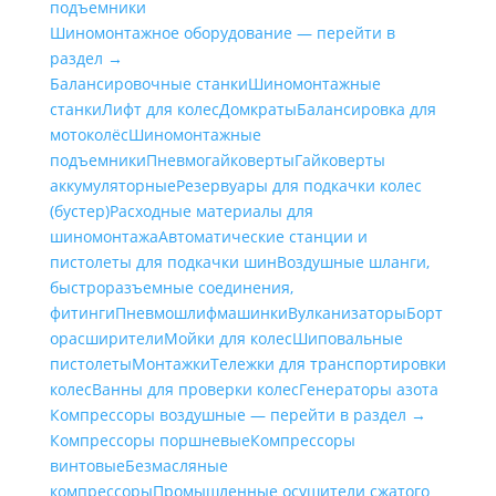
подъемники
Шиномонтажное оборудование — перейти в
раздел →
Балансировочные станки
Шиномонтажные
станки
Лифт для колес
Домкраты
Балансировка для
мотоколёс
Шиномонтажные
подъемники
Пневмогайковерты
Гайковерты
аккумуляторные
Резервуары для подкачки колес
(бустер)
Расходные материалы для
шиномонтажа
Автоматические станции и
пистолеты для подкачки шин
Воздушные шланги,
быстроразъемные соединения,
фитинги
Пневмошлифмашинки
Вулканизаторы
Борт
орасширители
Мойки для колес
Шиповальные
пистолеты
Монтажки
Тележки для транспортировки
колес
Ванны для проверки колес
Генераторы азота
Компрессоры воздушные — перейти в раздел →
Компрессоры поршневые
Компрессоры
винтовые
Безмасляные
компрессоры
Промышленные осушители сжатого