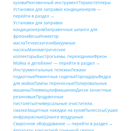
кузова
Рихтовочный инструмент
Термостеплеры
Установки для заправки кондиционеров —
перейти в раздел →
Установки для заправки
кондиционеров
Заправочные шланги для
фреона
Весы
Инжектор
масла
Течеискатели
Вакуумные
насосы
Манометрические
коллекторы
Быстросъемы, переходники
Фреон
Мойка и детейлинг — перейти в раздел →
Инструментальные тележки
Лежаки
подкатные
Ремонтные сиденья
Торнадоры
Ведра
для мойки
Лампы переносные
Полировальные
машины
Пневмошлифмашинки
Диски зачистные
резиновые
Продувочные
пистолеты
Универсальные очистители,
смазки
Защитные накидки на кузов
Пылесосы
Сушки
инфракрасные
Шланги воздушные
Сварочное оборудование — перейти в раздел →
Аппараты контактной точечной сварки