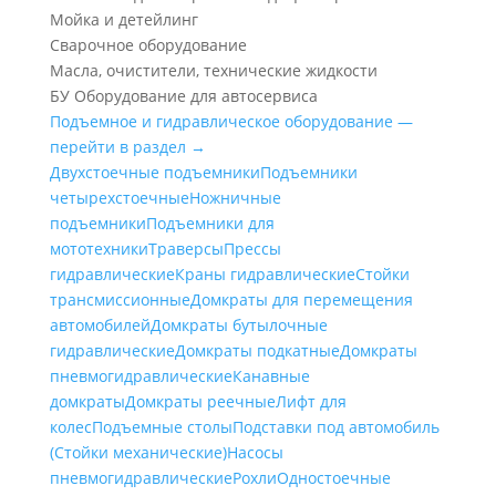
Мойка и детейлинг
Сварочное оборудование
Масла, очистители, технические жидкости
БУ Оборудование для автосервиса
Подъемное и гидравлическое оборудование —
перейти в раздел →
Двухстоечные подъемники
Подъемники
четырехстоечные
Ножничные
подъемники
Подъемники для
мототехники
Траверсы
Прессы
гидравлические
Краны гидравлические
Стойки
трансмиссионные
Домкраты для перемещения
автомобилей
Домкраты бутылочные
гидравлические
Домкраты подкатные
Домкраты
пневмогидравлические
Канавные
домкраты
Домкраты реечные
Лифт для
колес
Подъемные столы
Подставки под автомобиль
(Стойки механические)
Насосы
пневмогидравлические
Рохли
Одностоечные