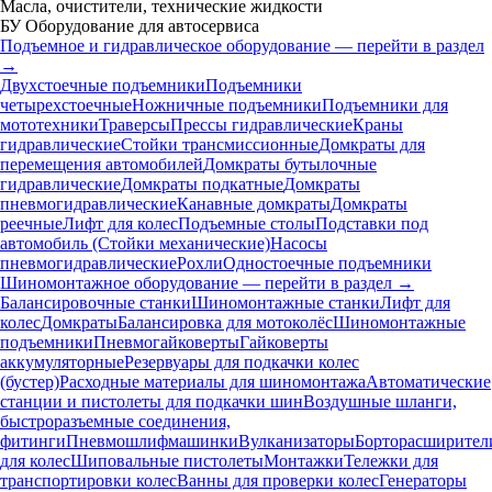
Масла, очистители, технические жидкости
БУ Оборудование для автосервиса
Подъемное и гидравлическое оборудование — перейти в раздел
→
Двухстоечные подъемники
Подъемники
четырехстоечные
Ножничные подъемники
Подъемники для
мототехники
Траверсы
Прессы гидравлические
Краны
гидравлические
Стойки трансмиссионные
Домкраты для
перемещения автомобилей
Домкраты бутылочные
гидравлические
Домкраты подкатные
Домкраты
пневмогидравлические
Канавные домкраты
Домкраты
реечные
Лифт для колес
Подъемные столы
Подставки под
автомобиль (Стойки механические)
Насосы
пневмогидравлические
Рохли
Одностоечные подъемники
Шиномонтажное оборудование — перейти в раздел →
Балансировочные станки
Шиномонтажные станки
Лифт для
колес
Домкраты
Балансировка для мотоколёс
Шиномонтажные
подъемники
Пневмогайковерты
Гайковерты
аккумуляторные
Резервуары для подкачки колес
(бустер)
Расходные материалы для шиномонтажа
Автоматические
станции и пистолеты для подкачки шин
Воздушные шланги,
быстроразъемные соединения,
фитинги
Пневмошлифмашинки
Вулканизаторы
Борторасширител
для колес
Шиповальные пистолеты
Монтажки
Тележки для
транспортировки колес
Ванны для проверки колес
Генераторы