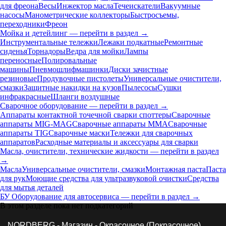
для фреона
Весы
Инжектор масла
Течеискатели
Вакуумные
насосы
Манометрические коллекторы
Быстросъемы,
переходники
Фреон
Мойка и детейлинг — перейти в раздел →
Инструментальные тележки
Лежаки подкатные
Ремонтные
сиденья
Торнадоры
Ведра для мойки
Лампы
переносные
Полировальные
машины
Пневмошлифмашинки
Диски зачистные
резиновые
Продувочные пистолеты
Универсальные очистители,
смазки
Защитные накидки на кузов
Пылесосы
Сушки
инфракрасные
Шланги воздушные
Сварочное оборудование — перейти в раздел →
Аппараты контактной точечной сварки cпоттеры
Сварочные
аппараты MIG-MAG
Сварочные аппараты MMA
Сварочные
аппараты TIG
Сварочные маски
Тележки для сварочных
аппаратов
Расходные материалы и аксессуары для сварки
Масла, очистители, технические жидкости — перейти в раздел
→
Масла
Универсальные очистители, смазки
Монтажная паста
Паста
для рук
Моющие средства для ультразвуковой очистки
Средства
для мытья деталей
БУ Оборудование для автосервиса — перейти в раздел →
В этом разделе пока нет подкатегорий
NORDBERG
-
Магазин
- Окрасочное (Покрасочное)