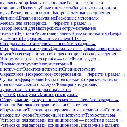
шаровых опор
Лампы переносные
Тиски слесарные и
станочные
Пескоструйные пистолеты
Защитные накидки на
кузов
Воздушные шланги, быстроразъемные соединения,
фитинги
Шланги воздушные
Расходные материалы
Мебель для автосервиса — перейти в раздел →
Набор мебели для мастерских
Инструментальные
тележки
Верстаки
Ремонтные сиденья
Лежаки подкатные
Ведра
для мойки
Перфорированные панели
Шкафы
Стенды развал-схождения — перейти в раздел →
Стенды развал-схождения
Сдвижные платформы, поворотные
круги
Аксессуары и запчасти для стендов развал схождения
Инструмент для автосервиса — перейти в раздел →
Пневмоинструмент
Аккумуляторный
инструмент
Электроинструмент
Специнструмент
Окрасочное (Покрасочное) оборудование — перейти в раздел →
Сушки инфракрасные
Посты подготовки к окраске
Системы
подготовки сжатого воздуха
Фильтры воздушные,
лубрикаторы
Стойки для покраски и
сушки
Краскопульты
Миникраскопульты
Оборудование для кузовного ремонта — перейти в раздел →
Стапели
Растяжки гидравлические
Сварочное
оборудование
Тележки для перемещения автомобилей
Системы
измерения кузова
Рихтовочный инструмент
Термостеплеры
Установки для заправки кондиционеров — перейти в раздел →
Установки для заправки кондиционеров
Заправочные шланги