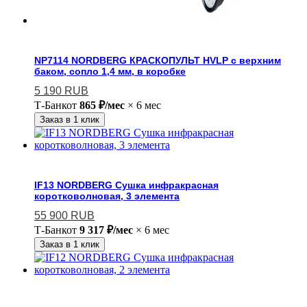
NP7114 NORDBERG КРАСКОПУЛЬТ HVLP с верхним
баком, сопло 1,4 мм, в коробке
5 190
RUB
Т-Банк
от
865 ₽/мес
× 6 мес
Заказ в 1 клик
IF13 NORDBERG Сушка инфракрасная
коротковолновая, 3 элемента
55 900
RUB
Т-Банк
от
9 317 ₽/мес
× 6 мес
Заказ в 1 клик