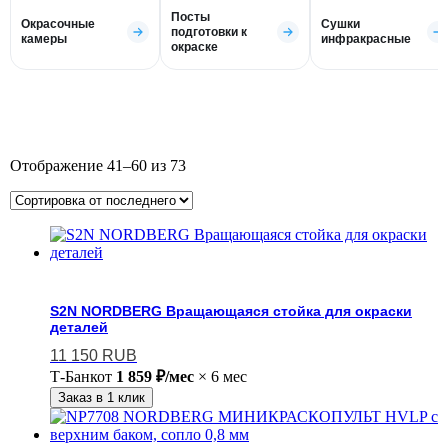
Посты
Окрасочные
Сушки
подготовки к
камеры
инфракрасные
окраске
Отображение 41–60 из 73
S2N NORDBERG Вращающаяся стойка для окраски
деталей
11 150
RUB
Т-Банк
от
1 859 ₽/мес
× 6 мес
Заказ в 1 клик