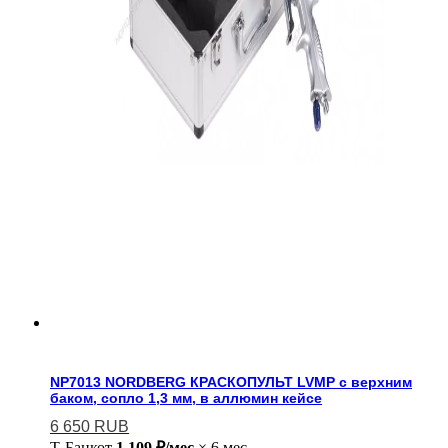
NP7013 NORDBERG КРАСКОПУЛЬТ LVMP с верхним
баком, сопло 1,3 мм, в аллюмин кейсе
6 650
RUB
Т-Банк
от
1 109 ₽/мес
× 6 мес