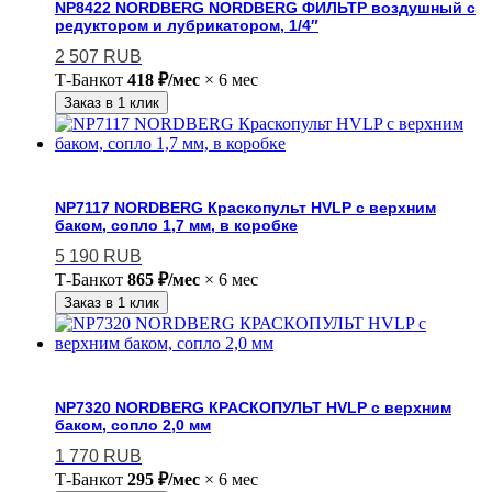
NP8422 NORDBERG NORDBERG ФИЛЬТР воздушный с
редуктором и лубрикатором, 1/4″
2 507
RUB
Т-Банк
от
418 ₽/мес
× 6 мес
Заказ в 1 клик
NP7117 NORDBERG Краскопульт HVLP с верхним
баком, сопло 1,7 мм, в коробке
5 190
RUB
Т-Банк
от
865 ₽/мес
× 6 мес
Заказ в 1 клик
NP7320 NORDBERG КРАСКОПУЛЬТ HVLP с верхним
баком, сопло 2,0 мм
1 770
RUB
Т-Банк
от
295 ₽/мес
× 6 мес