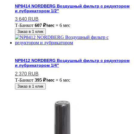
NP8414 NORDBERG Воздушный фильтр с редуктором
и лубрикатором 1/2″
3 640
RUB
Т-Банк
от
607 ₽/мес
× 6 мес
Заказ в 1 клик
NP8412 NORDBERG Воздушный фильтр с редуктором
и лубрикатором 1/4″
2 370
RUB
Т-Банк
от
395 ₽/мес
× 6 мес
Заказ в 1 клик