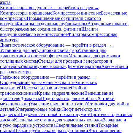
азота
Компрессоры воздушные — перейти в раздел →
Компрессоры поршневые
Компрессоры винтовые
Безмасляные
компрессоры
Промышленные осушители сжатого
воздуха
Фильтры воздушные, лубрикаторы
Воздушные шланги,
быстроразъемные соединения, фитинги
Шланги
воздушные
Масло компрессорное
Фильтры
Компрессорная
арматура
Диагностическое оборудование — перейти в раздел →
Установки для регулировки света фар
Установки для
диагностики и очистки форсунок
Установки для промывки
топливных систем
Стенды для проверки генераторов и
стартеров
Ультразвуковые мойки
Дымогенераторы
Ареометры и
рефрактометры
Гаражное оборудование — перейти в раздел →
Оборудование для замены масла и технических
жидкостей
Прессы гидравлические
Стойки
трансмиссионные
Краны гидравлические
Вывешивание
двигателя
Домкраты
Подставки под автомобиль (Стойки
механические)
Удаление выхлопных газов
Установки для мойки
деталей
Ультразвуковые мойки
Люфт детектор для
подвески
Подъемные столы
Стяжки пружин
Проточка тормозных
дисков
Клепальные станки для тормозных колодок
Зарядные и
пуско-зарядные устройства
Сверлильные станки
Токарные
станки
Пескоструйные камеры и установки
Восстановление