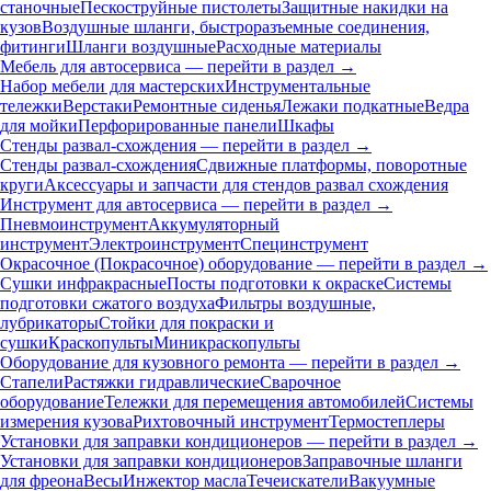
станочные
Пескоструйные пистолеты
Защитные накидки на
кузов
Воздушные шланги, быстроразъемные соединения,
фитинги
Шланги воздушные
Расходные материалы
Мебель для автосервиса — перейти в раздел →
Набор мебели для мастерских
Инструментальные
тележки
Верстаки
Ремонтные сиденья
Лежаки подкатные
Ведра
для мойки
Перфорированные панели
Шкафы
Стенды развал-схождения — перейти в раздел →
Стенды развал-схождения
Сдвижные платформы, поворотные
круги
Аксессуары и запчасти для стендов развал схождения
Инструмент для автосервиса — перейти в раздел →
Пневмоинструмент
Аккумуляторный
инструмент
Электроинструмент
Специнструмент
Окрасочное (Покрасочное) оборудование — перейти в раздел →
Сушки инфракрасные
Посты подготовки к окраске
Системы
подготовки сжатого воздуха
Фильтры воздушные,
лубрикаторы
Стойки для покраски и
сушки
Краскопульты
Миникраскопульты
Оборудование для кузовного ремонта — перейти в раздел →
Стапели
Растяжки гидравлические
Сварочное
оборудование
Тележки для перемещения автомобилей
Системы
измерения кузова
Рихтовочный инструмент
Термостеплеры
Установки для заправки кондиционеров — перейти в раздел →
Установки для заправки кондиционеров
Заправочные шланги
для фреона
Весы
Инжектор масла
Течеискатели
Вакуумные