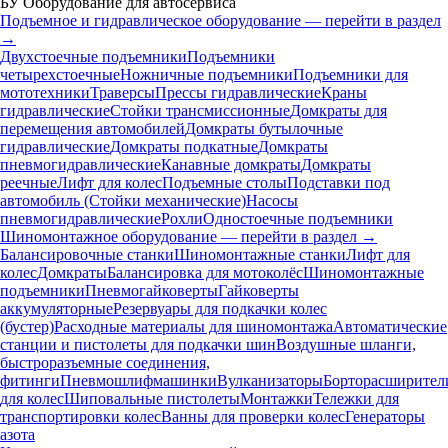
БУ Оборудование для автосервиса
Подъемное и гидравлическое оборудование — перейти в раздел
→
Двухстоечные подъемники
Подъемники
четырехстоечные
Ножничные подъемники
Подъемники для
мототехники
Траверсы
Прессы гидравлические
Краны
гидравлические
Стойки трансмиссионные
Домкраты для
перемещения автомобилей
Домкраты бутылочные
гидравлические
Домкраты подкатные
Домкраты
пневмогидравлические
Канавные домкраты
Домкраты
реечные
Лифт для колес
Подъемные столы
Подставки под
автомобиль (Стойки механические)
Насосы
пневмогидравлические
Рохли
Одностоечные подъемники
Шиномонтажное оборудование — перейти в раздел →
Балансировочные станки
Шиномонтажные станки
Лифт для
колес
Домкраты
Балансировка для мотоколёс
Шиномонтажные
подъемники
Пневмогайковерты
Гайковерты
аккумуляторные
Резервуары для подкачки колес
(бустер)
Расходные материалы для шиномонтажа
Автоматические
станции и пистолеты для подкачки шин
Воздушные шланги,
быстроразъемные соединения,
фитинги
Пневмошлифмашинки
Вулканизаторы
Борторасширител
для колес
Шиповальные пистолеты
Монтажки
Тележки для
транспортировки колес
Ванны для проверки колес
Генераторы
азота