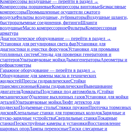
Компрессоры воздушные — перейти в раздел →
Компрессоры поршневые
Компрессоры винтовые
Безмасляные
компрессоры
Промышленные осушители сжатого
воздуха
Фильтры воздушные, лубрикаторы
Воздушные шланги,
быстроразъемные соединения, фитинги
Шланги
воздушные
Масло компрессорное
Фильтры
Компрессорная
арматура
Диагностическое оборудование — перейти в раздел →
Установки для регулировки света фар
Установки для
диагностики и очистки форсунок
Установки для промывки
топливных систем
Стенды для проверки генераторов и
стартеров
Ультразвуковые мойки
Дымогенераторы
Ареометры и
рефрактометры
Гаражное оборудование — перейти в раздел →
Оборудование для замены масла и технических
жидкостей
Прессы гидравлические
Стойки
трансмиссионные
Краны гидравлические
Вывешивание
двигателя
Домкраты
Подставки под автомобиль (Стойки
механические)
Удаление выхлопных газов
Установки для мойки
деталей
Ультразвуковые мойки
Люфт детектор для
подвески
Подъемные столы
Стяжки пружин
Проточка тормозных
дисков
Клепальные станки для тормозных колодок
Зарядные и
пуско-зарядные устройства
Сверлильные станки
Токарные
станки
Пескоструйные камеры и установки
Восстановление
шаровых опор
Лампы переносные
Тиски слесарные и