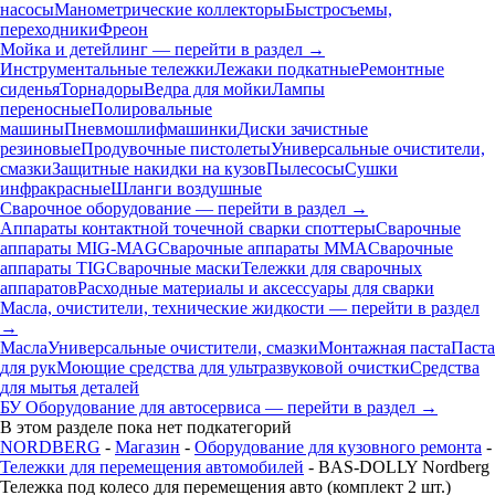
насосы
Манометрические коллекторы
Быстросъемы,
переходники
Фреон
Мойка и детейлинг — перейти в раздел →
Инструментальные тележки
Лежаки подкатные
Ремонтные
сиденья
Торнадоры
Ведра для мойки
Лампы
переносные
Полировальные
машины
Пневмошлифмашинки
Диски зачистные
резиновые
Продувочные пистолеты
Универсальные очистители,
смазки
Защитные накидки на кузов
Пылесосы
Сушки
инфракрасные
Шланги воздушные
Сварочное оборудование — перейти в раздел →
Аппараты контактной точечной сварки cпоттеры
Сварочные
аппараты MIG-MAG
Сварочные аппараты MMA
Сварочные
аппараты TIG
Сварочные маски
Тележки для сварочных
аппаратов
Расходные материалы и аксессуары для сварки
Масла, очистители, технические жидкости — перейти в раздел
→
Масла
Универсальные очистители, смазки
Монтажная паста
Паста
для рук
Моющие средства для ультразвуковой очистки
Средства
для мытья деталей
БУ Оборудование для автосервиса — перейти в раздел →
В этом разделе пока нет подкатегорий
NORDBERG
-
Магазин
-
Оборудование для кузовного ремонта
-
Тележки для перемещения автомобилей
- BAS-DOLLY Nordberg
Тележка под колесо для перемещения авто (комплект 2 шт.)