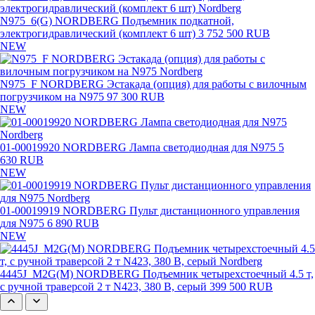
N975_6(G) NORDBERG Подъемник подкатной,
электрогидравлический (комплект 6 шт)
3 752 500 RUB
NEW
N975_F NORDBERG Эстакада (опция) для работы с вилочным
погрузчиком на N975
97 300 RUB
NEW
01-00019920 NORDBERG Лампа светодиодная для N975
5
630 RUB
NEW
01-00019919 NORDBERG Пульт дистанционного управления
для N975
6 890 RUB
NEW
4445J_M2G(M) NORDBERG Подъемник четырехстоечный 4.5 т,
с ручной траверсой 2 т N423, 380 В, серый
399 500 RUB