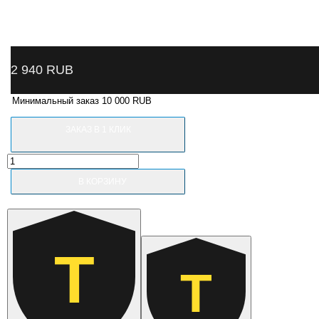
2 940
RUB
Минимальный заказ 10 000 RUB
ЗАКАЗ В 1 КЛИК
Количество
товара
В КОРЗИНУ
BAS-
H34
Nordberg
Крюки
вытяжные
Т
(комплект
2
Т
шт.)