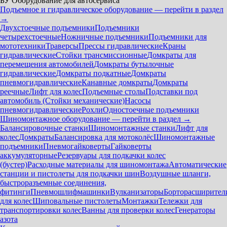
БУ Оборудование для автосервиса
Подъемное и гидравлическое оборудование — перейти в раздел
→
Двухстоечные подъемники
Подъемники
четырехстоечные
Ножничные подъемники
Подъемники для
мототехники
Траверсы
Прессы гидравлические
Краны
гидравлические
Стойки трансмиссионные
Домкраты для
перемещения автомобилей
Домкраты бутылочные
гидравлические
Домкраты подкатные
Домкраты
пневмогидравлические
Канавные домкраты
Домкраты
реечные
Лифт для колес
Подъемные столы
Подставки под
автомобиль (Стойки механические)
Насосы
пневмогидравлические
Рохли
Одностоечные подъемники
Шиномонтажное оборудование — перейти в раздел →
Балансировочные станки
Шиномонтажные станки
Лифт для
колес
Домкраты
Балансировка для мотоколёс
Шиномонтажные
подъемники
Пневмогайковерты
Гайковерты
аккумуляторные
Резервуары для подкачки колес
(бустер)
Расходные материалы для шиномонтажа
Автоматические
станции и пистолеты для подкачки шин
Воздушные шланги,
быстроразъемные соединения,
фитинги
Пневмошлифмашинки
Вулканизаторы
Борторасширител
для колес
Шиповальные пистолеты
Монтажки
Тележки для
транспортировки колес
Ванны для проверки колес
Генераторы
азота