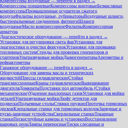
Компрессоры воздушные — перейти в раздел →
Компрессоры поршневые
Компрессоры винтовые
Безмасляные
компрессоры
Промышленные осушители сжатого
воздуха
Фильтры воздушные, лубрикаторы
Воздушные шланги,
быстроразъемные соединения, фитинги
Шланги
воздушные
Масло компрессорное
Фильтры
Компрессорная
арматура
Диагностическое оборудование — перейти в раздел →
Установки для регулировки света фар
Установки для
диагностики и очистки форсунок
Установки для промывки
топливных систем
Стенды для проверки генераторов и
стартеров
Ультразвуковые мойки
Дымогенераторы
Ареометры и
рефрактометры
Гаражное оборудование — перейти в раздел →
Оборудование для замены масла и технических
жидкостей
Прессы гидравлические
Стойки
трансмиссионные
Краны гидравлические
Вывешивание
двигателя
Домкраты
Подставки под автомобиль (Стойки
механические)
Удаление выхлопных газов
Установки для мойки
деталей
Ультразвуковые мойки
Люфт детектор для
подвески
Подъемные столы
Стяжки пружин
Проточка тормозных
дисков
Клепальные станки для тормозных колодок
Зарядные и
пуско-зарядные устройства
Сверлильные станки
Токарные
станки
Пескоструйные камеры и установки
Восстановление
шаровых опор
Лампы переносные
Тиски слесарные и