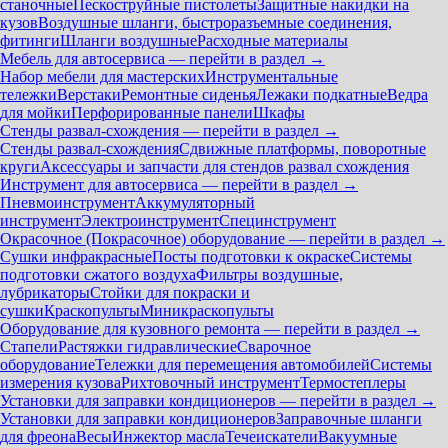
станочные
Пескоструйные пистолеты
Защитные накидки на
кузов
Воздушные шланги, быстроразъемные соединения,
фитинги
Шланги воздушные
Расходные материалы
Мебель для автосервиса — перейти в раздел →
Набор мебели для мастерских
Инструментальные
тележки
Верстаки
Ремонтные сиденья
Лежаки подкатные
Ведра
для мойки
Перфорированные панели
Шкафы
Стенды развал-схождения — перейти в раздел →
Стенды развал-схождения
Сдвижные платформы, поворотные
круги
Аксессуары и запчасти для стендов развал схождения
Инструмент для автосервиса — перейти в раздел →
Пневмоинструмент
Аккумуляторный
инструмент
Электроинструмент
Специнструмент
Окрасочное (Покрасочное) оборудование — перейти в раздел →
Сушки инфракрасные
Посты подготовки к окраске
Системы
подготовки сжатого воздуха
Фильтры воздушные,
лубрикаторы
Стойки для покраски и
сушки
Краскопульты
Миникраскопульты
Оборудование для кузовного ремонта — перейти в раздел →
Стапели
Растяжки гидравлические
Сварочное
оборудование
Тележки для перемещения автомобилей
Системы
измерения кузова
Рихтовочный инструмент
Термостеплеры
Установки для заправки кондиционеров — перейти в раздел →
Установки для заправки кондиционеров
Заправочные шланги
для фреона
Весы
Инжектор масла
Течеискатели
Вакуумные