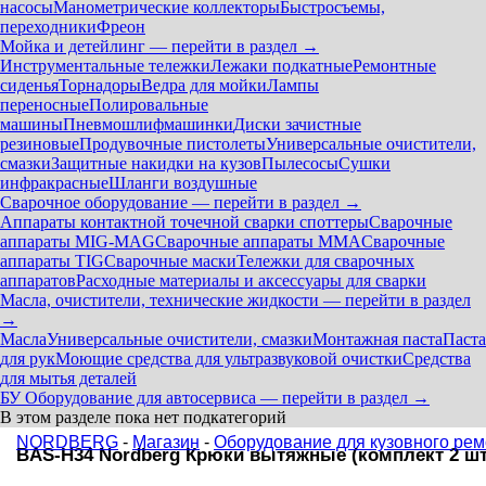
насосы
Манометрические коллекторы
Быстросъемы,
переходники
Фреон
Мойка и детейлинг — перейти в раздел →
Инструментальные тележки
Лежаки подкатные
Ремонтные
сиденья
Торнадоры
Ведра для мойки
Лампы
переносные
Полировальные
машины
Пневмошлифмашинки
Диски зачистные
резиновые
Продувочные пистолеты
Универсальные очистители,
смазки
Защитные накидки на кузов
Пылесосы
Сушки
инфракрасные
Шланги воздушные
Сварочное оборудование — перейти в раздел →
Аппараты контактной точечной сварки cпоттеры
Сварочные
аппараты MIG-MAG
Сварочные аппараты MMA
Сварочные
аппараты TIG
Сварочные маски
Тележки для сварочных
аппаратов
Расходные материалы и аксессуары для сварки
Масла, очистители, технические жидкости — перейти в раздел
→
Масла
Универсальные очистители, смазки
Монтажная паста
Паста
для рук
Моющие средства для ультразвуковой очистки
Средства
для мытья деталей
БУ Оборудование для автосервиса — перейти в раздел →
В этом разделе пока нет подкатегорий
NORDBERG
-
Магазин
-
Оборудование для кузовного рем
BAS-H34 Nordberg Крюки вытяжные (комплект 2 шт